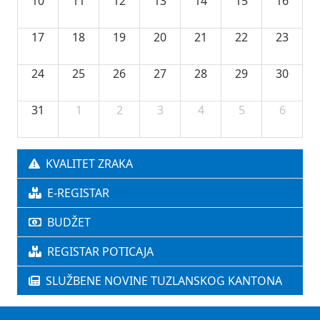
10
11
12
13
14
15
16
17
18
19
20
21
22
23
24
25
26
27
28
29
30
31
1
2
3
4
5
6
KVALITET ZRAKA
E-REGISTAR
BUDŽET
REGISTAR POTICAJA
SLUŽBENE NOVINE TUZLANSKOG KANTONA