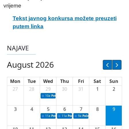
vrijeme
Tekst javnog konkursa možete preuzeti
putem linka
NAJAVE
August 2026
Mon
Tue
Wed
Thu
Fri
Sat
Sun
27
28
29
30
31
1
2
10a
Potpisivanje ugovora sa neprofitnim organizacijama
3
4
5
6
7
8
9
11a
Potpisivanje ugovora o stipendijama za srednjoškolce
11a
Podrška razvoju vodne infrastrukture u Tu
9a
Početak izgradnje nove fiskultur