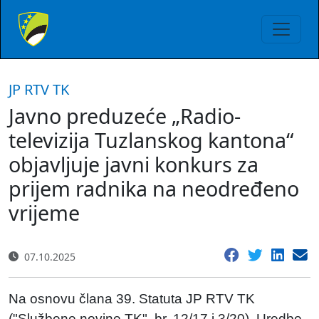
JP RTV TK
Javno preduzeće „Radio-
televizija Tuzlanskog kantona“
objavljuje javni konkurs za
prijem radnika na neodređeno
vrijeme
07.10.2025
Na osnovu člana 39. Statuta JP RTV TK
("Službene novine TK", br. 12/17 i 3/20), Uredbe