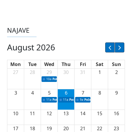
NAJAVE
August 2026
Mon
Tue
Wed
Thu
Fri
Sat
Sun
27
28
29
30
31
1
2
10a
Potpisivanje ugovora sa neprofitnim organizacijama
3
4
5
6
7
8
9
11a
Potpisivanje ugovora o stipendijama za srednjoškolce
11a
Podrška razvoju vodne infrastrukture u Tu
9a
Početak izgradnje nove fiskultur
10
11
12
13
14
15
16
17
18
19
20
21
22
23