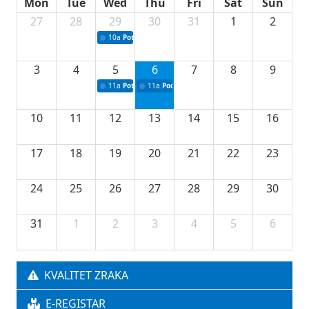
Mon
Tue
Wed
Thu
Fri
Sat
Sun
27
28
29
30
31
1
2
10a
Potpisivanje ugovora sa neprofitnim organizacijama
3
4
5
6
7
8
9
11a
Potpisivanje ugovora o stipendijama za srednjoškolce
11a
Podrška razvoju vodne infrastrukture u Tu
10
11
12
13
14
15
16
17
18
19
20
21
22
23
24
25
26
27
28
29
30
31
1
2
3
4
5
6
KVALITET ZRAKA
E-REGISTAR