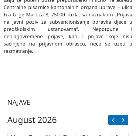
šalju se putem pošte preporučeno ili lično na adresu
Centralne pisarnice kantonalnih organa uprave – ulica
Fra Grge Martića 8, 75000 Tuzla, sa naznakom „Prijava
na Javni poziv za subvencionisanje boravka djece u
predškolskim ustanovama“. Nepotpune i
neblagovremene prijave, kao i prijave koje nisu
sačinjene na prijavnom obrascu, neće se uzeti u
razmatranje.
NAJAVE
August 2026