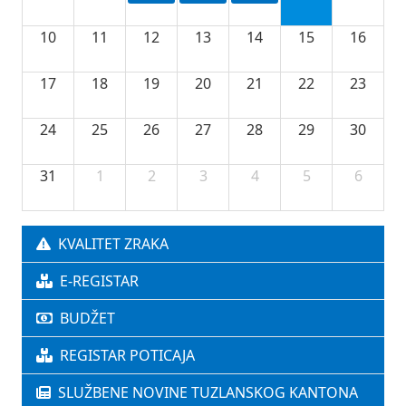
10
11
12
13
14
15
16
17
18
19
20
21
22
23
24
25
26
27
28
29
30
31
1
2
3
4
5
6
KVALITET ZRAKA
E-REGISTAR
BUDŽET
REGISTAR POTICAJA
SLUŽBENE NOVINE TUZLANSKOG KANTONA