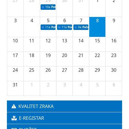
27
28
29
30
31
1
2
10a
Potpisivanje ugovora sa neprofitnim organizacijama
3
4
5
6
7
8
9
11a
Potpisivanje ugovora o stipendijama za srednjoškolce
11a
Podrška razvoju vodne infrastrukture u Tu
9a
Početak izgradnje nove fiskultur
10
11
12
13
14
15
16
17
18
19
20
21
22
23
24
25
26
27
28
29
30
31
1
2
3
4
5
6
KVALITET ZRAKA
E-REGISTAR