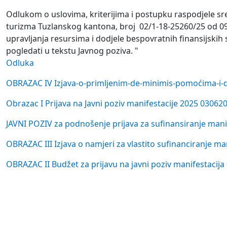
Odlukom o uslovima, kriterijima i postupku raspodjele sre
turizma Tuzlanskog kantona, broj 02/1-18-25260/25 od 09.
upravljanja resursima i dodjele bespovratnih finansijski
pogledati u tekstu Javnog poziva. "
Odluka
OBRAZAC IV Izjava-o-primljenim-de-minimis-pomoćima-i-d
Obrazac I Prijava na Javni poziv manifestacije 2025 03062
JAVNI POZIV za podnošenje prijava za sufinansiranje mani
OBRAZAC III Izjava o namjeri za vlastito sufinanciranje m
OBRAZAC II Budžet za prijavu na javni poziv manifestacij