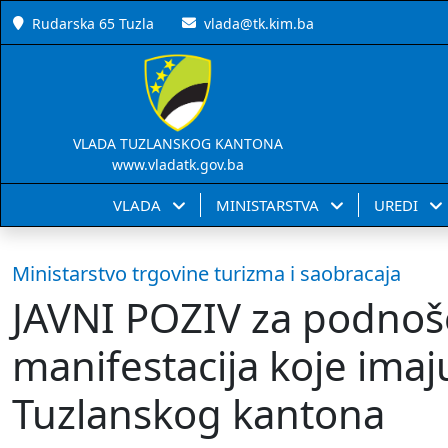
Rudarska 65 Tuzla
vlada@tk.kim.ba
VLADA TUZLANSKOG KANTONA
www.vladatk.gov.ba
VLADA
MINISTARSTVA
UREDI
Ministarstvo trgovine turizma i saobracaja
JAVNI POZIV za podnoše
manifestacija koje imaj
Tuzlanskog kantona