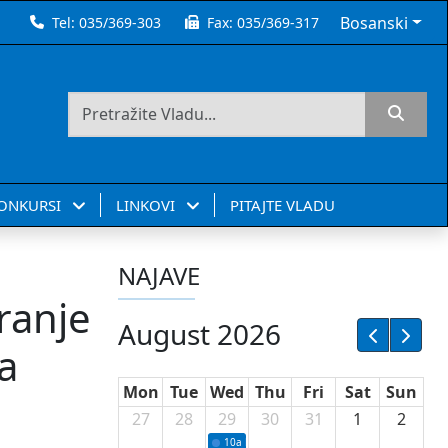
Bosanski
Tel:
035/369-303
Fax:
035/369-317
KONKURSI
LINKOVI
PITAJTE VLADU
NAJAVE
ranje
August 2026
a
Mon
Tue
Wed
Thu
Fri
Sat
Sun
27
28
29
30
31
1
2
10a
Potpisivanje ugovora sa neprofitnim or