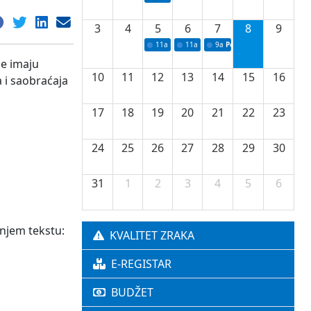
3
4
5
6
7
8
9
11a
Potpisivanje ugovora o stipendijama za 
11a
Podrška razvoju vodne infrastr
9a
Početak izgradnje nove f
je imaju
10
11
12
13
14
15
16
 i saobraćaja
17
18
19
20
21
22
23
24
25
26
27
28
29
30
31
1
2
3
4
5
6
jnjem tekstu:
KVALITET ZRAKA
E-REGISTAR
BUDŽET