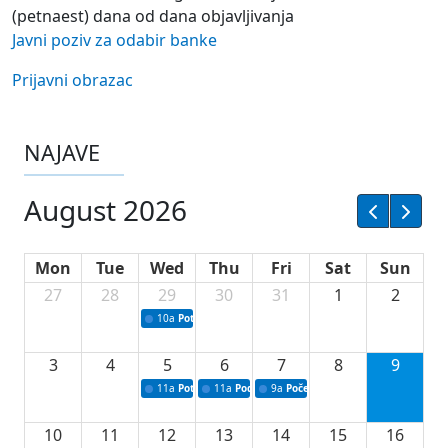
(petnaest) dana od dana objavljivanja
Javni poziv za odabir banke
Prijavni obrazac
NAJAVE
August 2026
Mon
Tue
Wed
Thu
Fri
Sat
Sun
27
28
29
30
31
1
2
10a
Potpisivanje ugovora sa neprofitnim organizacijama
3
4
5
6
7
8
9
11a
Potpisivanje ugovora o stipendijama za srednjoškolce
11a
Podrška razvoju vodne infrastrukture u Tu
9a
Početak izgradnje nove fiskultur
10
11
12
13
14
15
16