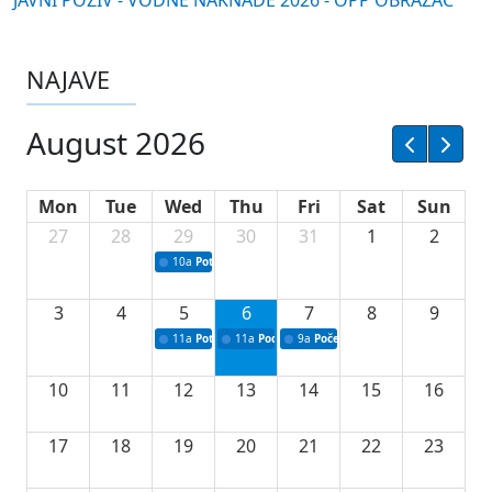
JAVNI POZIV - VODNE NAKNADE 2026 - OPP OBRAZAC
NAJAVE
August 2026
Mon
Tue
Wed
Thu
Fri
Sat
Sun
27
28
29
30
31
1
2
10a
Potpisivanje ugovora sa neprofitnim organizacijama
3
4
5
6
7
8
9
11a
Potpisivanje ugovora o stipendijama za srednjoškolce
11a
Podrška razvoju vodne infrastrukture u Tu
9a
Početak izgradnje nove fiskultur
10
11
12
13
14
15
16
17
18
19
20
21
22
23