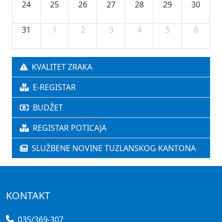
24
25
26
27
28
29
30
31
1
2
3
4
5
6
KVALITET ZRAKA
E-REGISTAR
BUDŽET
REGISTAR POTICAJA
SLUŽBENE NOVINE TUZLANSKOG KANTONA
KONTAKT
035/369-307