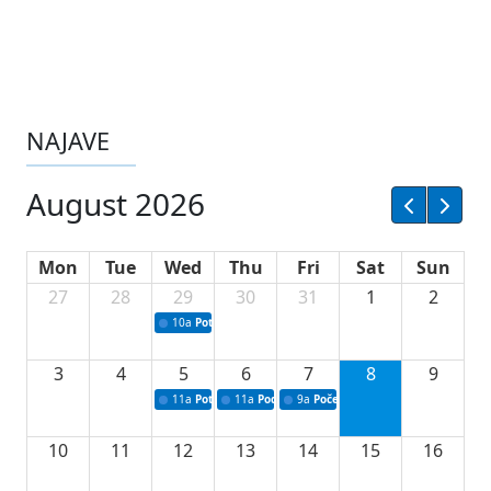
NAJAVE
August 2026
Mon
Tue
Wed
Thu
Fri
Sat
Sun
27
28
29
30
31
1
2
10a
Potpisivanje ugovora sa neprofitnim organizacijama
3
4
5
6
7
8
9
11a
Potpisivanje ugovora o stipendijama za srednjoškolce
11a
Podrška razvoju vodne infrastrukture u Tu
9a
Početak izgradnje nove fiskultur
10
11
12
13
14
15
16