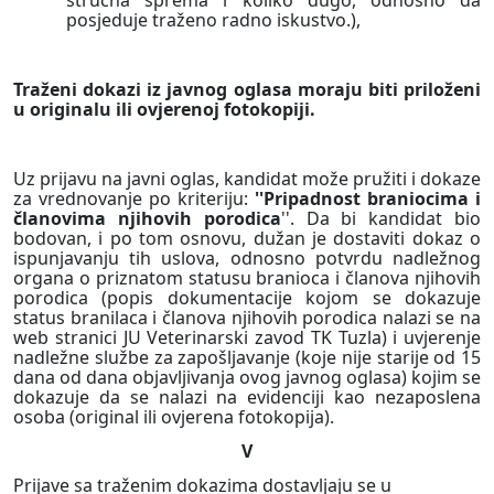
stručna sprema i koliko dugo, odnosno da
posjeduje traženo radno iskustvo.),
Traženi dokazi iz javnog oglasa moraju biti priloženi
u originalu ili ovjerenoj fotokopiji.
Uz prijavu na javni oglas, kandidat može pružiti i dokaze
za vrednovanje po kriteriju:
''Pripadnost braniocima i
članovima njihovih porodica
''. Da bi kandidat bio
bodovan, i po tom osnovu, dužan je dostaviti dokaz o
ispunjavanju tih uslova, odnosno potvrdu nadležnog
organa o priznatom statusu branioca i članova njihovih
porodica (popis dokumentacije kojom se dokazuje
status branilaca i članova njihovih porodica nalazi se na
web stranici JU Veterinarski zavod TK Tuzla) i uvjerenje
nadležne službe za zapošljavanje (koje nije starije od 15
dana od dana objavljivanja ovog javnog oglasa) kojim se
dokazuje da se nalazi na evidenciji kao nezaposlena
osoba (original ili ovjerena fotokopija).
V
Prijave sa traženim dokazima dostavljaju se u