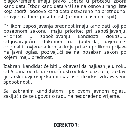
blagovremene imaju pravo učešća u procesu izbora
kandidata. Izbor kandidata vrši se na osnovu rang liste
koja sadrži bodove kandidata ostvarene na prethodnoj
provjeri radnih sposobnosti (pismeni i usmeni ispit).
Prilikom zapošljavanja prednost imaju kandidati koji po
posebnom zakonu imaju prioritet pri zapošljavanju.
Prioritet u zapošljavanju kandidati dokazuju
odgovarajućim dokumentima (potvrda, uvjerenje-
original ili ovjerena kopija) koje prilažu prilikom prijave
na javni oglas, pozivajući se na poseban zakon po
kojem imaju prednost.
Izabrani kandidat će biti u obavezi da najkasnije u roku
od 5 dana od dana konačnosti odluke
o izboru, dostavi
ljekarsko uvjerenje kao dokaz psihofizičke i zdravstvene
sposobnosti.
Sa izabranim kandidatom
po ovom javnom oglasu
zaključit će se ugovor o radu na neodređeno vrijeme.
DIREKTOR: