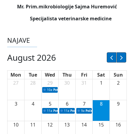
Mr. Prim.mikrobiologije Sajma Huremović
Specijalista veterinarske medicine
NAJAVE
August 2026
Mon
Tue
Wed
Thu
Fri
Sat
Sun
27
28
29
30
31
1
2
10a
Potpisivanje ugovora sa neprofitnim organizacijama
3
4
5
6
7
8
9
11a
Potpisivanje ugovora o stipendijama za srednjoškolce
11a
Podrška razvoju vodne infrastrukture u Tu
9a
Početak izgradnje nove fiskultur
10
11
12
13
14
15
16