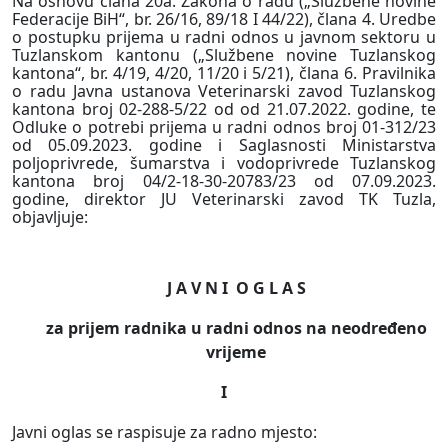
Na osnovu člana 20a. Zakona o radu („Službene novine
Federacije BiH“, br. 26/16, 89/18 I 44/22), člana 4. Uredbe
o postupku prijema u radni odnos u javnom sektoru u
Tuzlanskom kantonu („Službene novine Tuzlanskog
kantona“, br. 4/19, 4/20, 11/20 i 5/21), člana 6. Pravilnika
o radu Javna ustanova Veterinarski zavod Tuzlanskog
kantona broj 02-288-5/22 od od 21.07.2022. godine, te
Odluke o potrebi prijema u radni odnos broj 01-312/23
od 05.09.2023. godine i Saglasnosti Ministarstva
poljoprivrede, šumarstva i vodoprivrede Tuzlanskog
kantona broj 04/2-18-30-20783/23 od 07.09.2023.
godine, direktor JU Veterinarski zavod TK Tuzla,
objavljuje:
J A V N I
O G L A S
za prijem radnika u radni odnos na neodređeno
vrijeme
I
Javni oglas se raspisuje za radno mjesto: