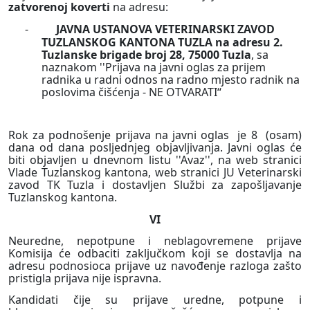
zatvorenoj koverti
na adresu:
-
JAVNA USTANOVA VETERINARSKI ZAVOD
TUZLANSKOG KANTONA TUZLA na adresu 2.
Tuzlanske brigade broj 28, 75000 Tuzla
, sa
naznakom ''Prijava na javni oglas za prijem
radnika u radni odnos na radno mjesto radnik na
poslovima čišćenja - NE OTVARATI“
Rok za podnošenje prijava na javni oglas
je 8
(osam)
dana od dana posljednjeg objavljivanja. Javni oglas će
biti objavljen u dnevnom listu ''Avaz'', na web stranici
Vlade Tuzlanskog kantona, web stranici JU Veterinarski
zavod TK Tuzla i dostavljen Službi za zapošljavanje
Tuzlanskog kantona.
VI
Neuredne, nepotpune i neblagovremene prijave
Komisija će odbaciti zaključkom koji se dostavlja na
adresu podnosioca prijave uz navođenje razloga zašto
pristigla prijava nije ispravna.
Kandidati čije su prijave uredne, potpune i