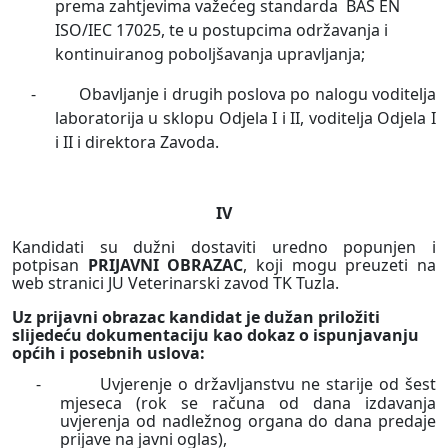
prema zahtjevima važećeg standarda BAS EN
ISO/IEC 17025, te u postupcima održavanja i
kontinuiranog poboljšavanja upravljanja;
-
Obavljanje i drugih poslova po nalogu voditelja
laboratorija u sklopu Odjela I i II, voditelja Odjela I
i II i direktora Zavoda.
IV
Kandidati su dužni dostaviti uredno popunjen i
potpisan
PRIJAVNI OBRAZAC
, koji mogu preuzeti na
web stranici JU Veterinarski zavod TK Tuzla.
Uz prijavni obrazac kandidat je dužan priložiti
slijedeću dokumentaciju kao dokaz o ispunjavanju
općih i posebnih uslova:
-
Uvjerenje o državljanstvu ne starije od šest
mjeseca (rok se računa od dana izdavanja
uvjerenja od nadležnog organa do dana predaje
prijave na javni oglas),