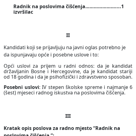
Radnik na poslovima čišćenja…………………....1
izvršilac
II
Kandidati koji se prijavljuju na javni oglas potrebno je
da ispunjavaju opće i posebne uslove i to:
Opći uslovi za prijem u radni odnos:
da je kandidat
državljanin Bosne i Hercegovine,
da je kandidat stariji
od 18 godina i da je psihofizički i zdravstveno sposoban.
Posebni uslovi
:
IV stepen školske spreme i najmanje 6
(šest) mjeseci radnog iskustva na poslovima čišćenja.
III
Kratak opis poslova za radno mjesto “Radnik na
poslovima čišćenja ”: