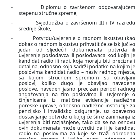
-
Diplomu o završenom odgovarajućem
stepenu stručne spreme,
-
Svjedodžba o završenom III i IV razredu
srednje škole,
-
Potvrdu/uvjerenje o radnom iskustvu (kao
dokaz o radnom iskustvu prihvatit će se isključivo
jedan od sljedećih dokumenata:
potvrda ili
uvjerenje poslodavca ili poslodavaca kod kojih je
kandidat radio ili radi, koja moraju biti precizna i
detaljna, odnosno koja sadrži podatke na kojim je
poslovima kandidat radio – naziv radnog mjesta,
sa kojom stručnom spremom su obavljani
poslovi, koliko dugo je obavljao navedene
poslove, naveden jasno precizan period radnog
angažovanja na tim poslovima ili uvjerenje o
činjenicama iz matične evidencije nadležne
poreske uprave, odnosno nadležne institucije za
penzijsko i invalidsko osiguranje, uz obavezno
dostavljanje potvrde u kojoj će šifre zanimanja iz
uvjerenja biti razjašnjene, tako da se na osnovu
ovih dokumenata može utvrditi da li je kandidat
radio na poslovima za koje se traži određena