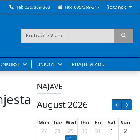
Bosanski
Tel:
035/369-303
Fax:
035/369-317
KONKURSI
LINKOVI
PITAJTE VLADU
NAJAVE
jesta
August 2026
Mon
Tue
Wed
Thu
Fri
Sat
Sun
27
28
29
30
31
1
2
10a
Potpisivanje ugovora sa neprofitnim or