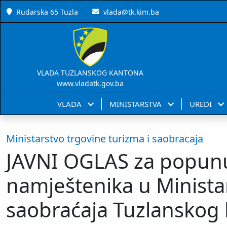
Rudarska 65 Tuzla
vlada@tk.kim.ba
VLADA TUZLANSKOG KANTONA
www.vladatk.gov.ba
VLADA
MINISTARSTVA
UREDI
Ministarstvo trgovine turizma i saobracaja
JAVNI OGLAS za popun
namještenika u Ministar
saobraćaja Tuzlanskog