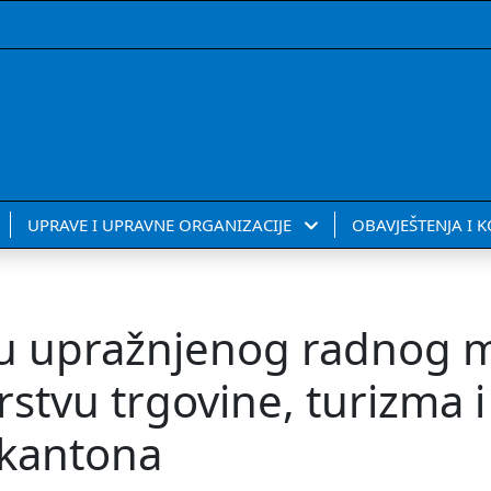
UPRAVE I UPRAVNE ORGANIZACIJE
OBAVJEŠTENJA I 
u upražnjenog radnog m
stvu trgovine, turizma i
 kantona