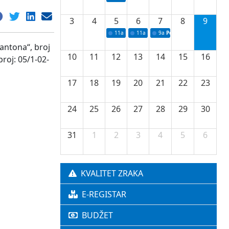
3
4
5
6
7
8
9
11a
Potpisivanje ugovora o stipendijama za 
11a
Podrška razvoju vodne infrastr
9a
Početak izgradnje nove f
antona“, broj
10
11
12
13
14
15
16
broj: 05/1-02-
17
18
19
20
21
22
23
24
25
26
27
28
29
30
31
1
2
3
4
5
6
KVALITET ZRAKA
E-REGISTAR
BUDŽET