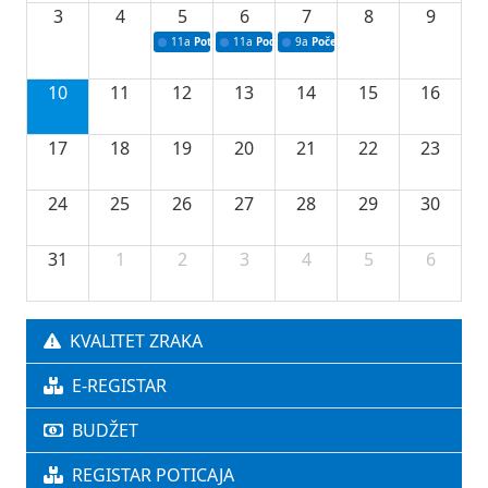
3
4
5
6
7
8
9
11a
Potpisivanje ugovora o stipendijama za srednjoškolce
11a
Podrška razvoju vodne infrastrukture u Tu
9a
Početak izgradnje nove fiskultur
10
11
12
13
14
15
16
17
18
19
20
21
22
23
24
25
26
27
28
29
30
31
1
2
3
4
5
6
KVALITET ZRAKA
E-REGISTAR
BUDŽET
REGISTAR POTICAJA