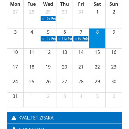
Mon
Tue
Wed
Thu
Fri
Sat
Sun
27
28
29
30
31
1
2
10a
Potpisivanje ugovora sa neprofitnim organizacijama
3
4
5
6
7
8
9
11a
Potpisivanje ugovora o stipendijama za srednjoškolce
11a
Podrška razvoju vodne infrastrukture u Tu
9a
Početak izgradnje nove fiskultur
10
11
12
13
14
15
16
17
18
19
20
21
22
23
24
25
26
27
28
29
30
31
1
2
3
4
5
6
KVALITET ZRAKA