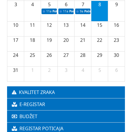
3
4
5
6
7
8
9
11a
Potpisivanje ugovora o stipendijama za srednjoškolce
11a
Podrška razvoju vodne infrastrukture u Tu
9a
Početak izgradnje nove fiskultur
10
11
12
13
14
15
16
17
18
19
20
21
22
23
24
25
26
27
28
29
30
31
1
2
3
4
5
6
KVALITET ZRAKA
E-REGISTAR
BUDŽET
REGISTAR POTICAJA