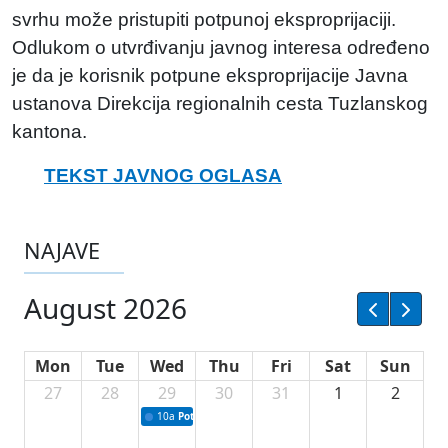
svrhu može pristupiti potpunoj eksproprijaciji.
Odlukom o utvrđivanju javnog interesa određeno
je da je korisnik potpune eksproprijacije Javna
ustanova Direkcija regionalnih cesta Tuzlanskog
kantona.
TEKST JAVNOG OGLASA
NAJAVE
August 2026
Mon
Tue
Wed
Thu
Fri
Sat
Sun
27
28
29
30
31
1
2
10a
Potpisivanje ugovora sa neprofitnim organizacijama