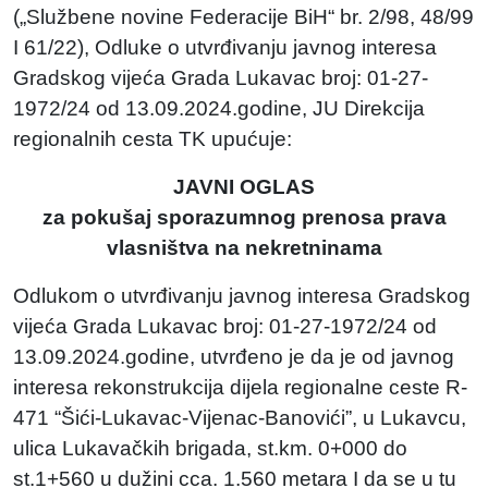
(„Službene novine Federacije BiH“ br. 2/98, 48/99
I 61/22), Odluke o utvrđivanju javnog interesa
Gradskog vijeća Grada Lukavac broj: 01-27-
1972/24 od 13.09.2024.godine, JU Direkcija
regionalnih cesta TK upućuje:
JAVNI OGLAS
za pokušaj sporazumnog prenosa prava
vlasništva na nekretninama
Odlukom o utvrđivanju javnog interesa Gradskog
vijeća Grada Lukavac broj: 01-27-1972/24 od
13.09.2024.godine, utvrđeno je da je od javnog
interesa rekonstrukcija dijela regionalne ceste R-
471 “Šići-Lukavac-Vijenac-Banovići”, u Lukavcu,
ulica Lukavačkih brigada, st.km. 0+000 do
st.1+560 u dužini cca. 1.560 metara I da se u tu