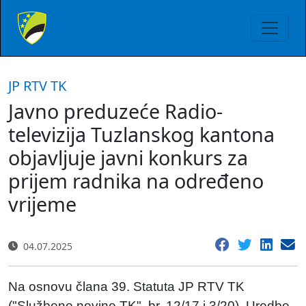
JP RTV TK
Javno preduzeće Radio-
televizija Tuzlanskog kantona
objavljuje javni konkurs za
prijem radnika na određeno
vrijeme
04.07.2025
Na osnovu člana 39. Statuta JP RTV TK
("Službene novine TK", br. 12/17 i 3/20), Uredbe