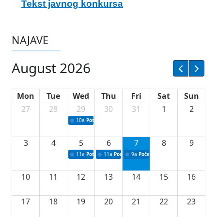
Tekst javnog konkursa
NAJAVE
August 2026
Mon
Tue
Wed
Thu
Fri
Sat
Sun
27
28
29
30
31
1
2
10a
Potpisivanje ugovora sa neprofitnim organizacijama
3
4
5
6
7
8
9
11a
Potpisivanje ugovora o stipendijama za srednjoškolce
11a
Podrška razvoju vodne infrastrukture u Tu
9a
Početak izgradnje nove fiskultur
10
11
12
13
14
15
16
17
18
19
20
21
22
23