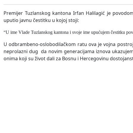
Premijer Tuzlanskog kantona Irfan Halilagić je povodom
uputio javnu čestitku u kojoj stoji:
“U ime Vlade Tuzlanskog kantona i svoje ime upućujem čestitku pov
U odbrambeno-oslobodilačkom ratu ova je vojna postro
neprolazni dug da novim generacijama iznova ukazujemo 
onima koji su život dali za Bosnu i Hercegovinu dostojan