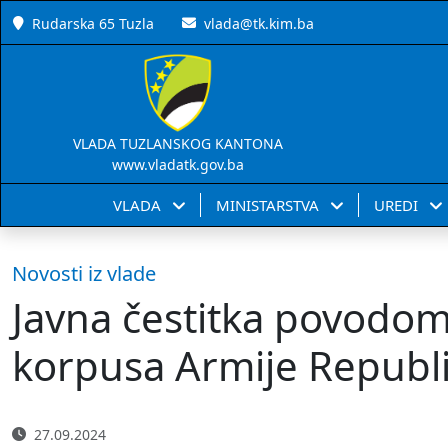
Rudarska 65 Tuzla
vlada@tk.kim.ba
VLADA TUZLANSKOG KANTONA
www.vladatk.gov.ba
VLADA
MINISTARSTVA
UREDI
Novosti iz vlade
Javna čestitka povodom 
korpusa Armije Republi
27.09.2024