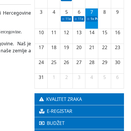
3
4
5
6
7
8
9
 i Hercegovine
11a
Potpisivanje ugovora o stipendijama za 
11a
Podrška razvoju vodne infrastr
9a
Početak izgradnje nove f
Hercegovine.
10
11
12
13
14
15
16
ovine. Naš je
17
18
19
20
21
22
23
 naše zemlje a
24
25
26
27
28
29
30
31
1
2
3
4
5
6
KVALITET ZRAKA
E-REGISTAR
BUDŽET