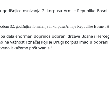
 godišnjice osnivanja 2. korpusa Armije Republike Bosni
odom 32. godišnjice formiranja II korpusa Armije Republike Bosne i 
jba dala enorman doprinos odbrani države Bosne i Herceg
na važnost i značaj koji je Drugi korpus imao u odbrani
stveno iskažemo poštovanje.”