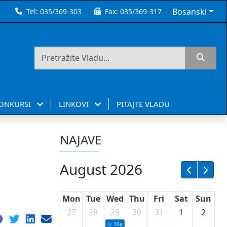
Bosanski
Tel:
035/369-303
Fax:
035/369-317
KONKURSI
LINKOVI
PITAJTE VLADU
NAJAVE
August 2026
Mon
Tue
Wed
Thu
Fri
Sat
Sun
27
28
29
30
31
1
2
10a
Potpisivanje ugovora sa neprofitnim or