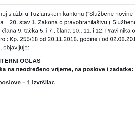
vnoj službi u Tuzlanskom kantonu (“Službene novine T
lana 20. stav 1. Zakona o pravobranilaštvu (“Službe
 člana 9. tačka 5. i 7., člana 10., 11. i 12. Pravilnika 
broj: Kp. 255/18 od 20.11.2018. godine i od 02.08.20
 objavljuje:
NTERNI OGLAS
ka na neodređeno vrijeme, na poslove i zadatke:
poslove – 1 izvršilac