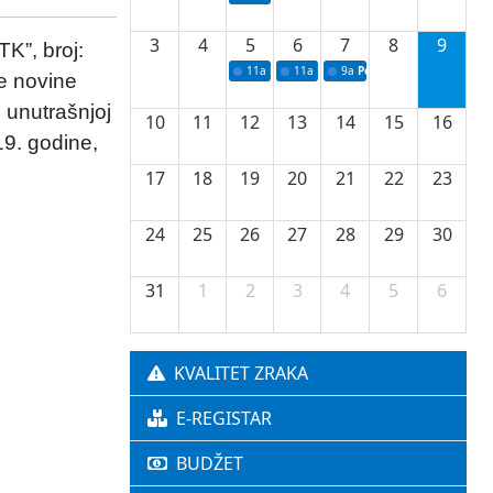
3
4
5
6
7
8
9
K”, broj:
11a
Potpisivanje ugovora o stipendijama za 
11a
Podrška razvoju vodne infrastr
9a
Početak izgradnje nove f
ne novine
o unutrašnjoj
10
11
12
13
14
15
16
19. godine,
17
18
19
20
21
22
23
24
25
26
27
28
29
30
31
1
2
3
4
5
6
KVALITET ZRAKA
E-REGISTAR
BUDŽET