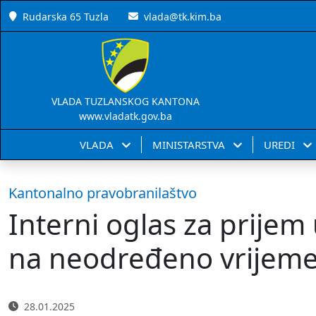
Rudarska 65 Tuzla
vlada@tk.kim.ba
VLADA TUZLANSKOG KANTONA
www.vladatk.gov.ba
VLADA
MINISTARSTVA
UREDI
Kantonalno pravobranilaštvo
Interni oglas za prije
na neodređeno vrijem
28.01.2025