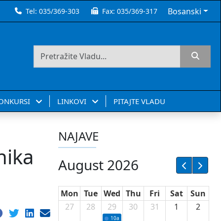
Bosanski
Tel:
035/369-303
Fax:
035/369-317
KONKURSI
LINKOVI
PITAJTE VLADU
NAJAVE
nika
August 2026
Mon
Tue
Wed
Thu
Fri
Sat
Sun
27
28
29
30
31
1
2
10a
Potpisivanje ugovora sa neprofitnim or