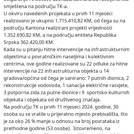
smještena na području TK-a.
U okviru navedenih projekata u prvih 11 mjeseci
realizovano je ukupno 1.715.410,82 KM, od čega su na
području Kantona realizirani projekti vrijednosti
1.352.690,82 KM, a na području entiteta Republika
Srpska 362.420,00 KM.
Kada su u pitanju hitne intervencije na infrastrukturnim
objektima u povratničkim naseljima i kolektivnim
centrima, ove godine realizovane su 22 odluke za hitne
intervencije na 22 infrastrukturna objekta u 14
gradova/općina od čega je sanirano: 7 putnih dionica, 2
rekonstrukcije vodovoda, 1 sanacija električne rasvjete,
3 potporna zida za putne dionice i 9 sportsko-kulturnih
objekata i objekata od društvenog značaja.
Na području TK u prvih 11 mjeseci 2024. godine, 30
osoba su se vratile u prijeratno mjesto prebivališta, što
je za oko 26 % manje u odnosu na broj povrataka iz
prethodne godine (53 osobe). Istovremeno, na