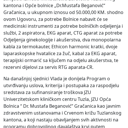
kantona i Opće bolnice „Dr.Mustafa Beganović“
Gračanica, u ukupnom iznosu od 50.000,00 KM. shodno
ovom Ugovoru, za potrebe Bolnice nabavit će se
medicinski instrumenti za potrebe bolničkih odjeljenja i
službi, 2 aspiratora, EKG aparat, CTG aparat za potrebe
Odjeljenja ginekologije i akušerstva, dva monopolarna
kabla za termokauter, Ethicon harmonic kratki, dvoje
laparaskopske hvatalice za žuč, kabal za EKG aparat,
terapijski ormarić sa ključem na odjelu akušerstva, te
rezervni dijelovi za servis RTG aparata-CR.
Na današnjoj sjednici Vlada je donijela Program o
utvrđivanju uslova, kriterija i postupaka za raspodjelu
sredstava za sufinansiranje troškova JZU
Univerzitetskom kliničkom centru Tuzla, JZU Opća
Bolnica “ Dr. Mustafa Beganović” Gračanica kao javnim
zdravstvenim ustanovama i Crvenom križu Tuzlanskog
kantona, a koji nastaju obavljanjem svih aktivnosti na
programu dobrovoljnog davalaštva krvi putem