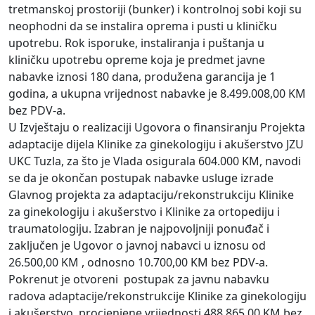
tretmanskoj prostoriji (bunker) i kontrolnoj sobi koji su
neophodni da se instalira oprema i pusti u kliničku
upotrebu. Rok isporuke, instaliranja i puštanja u
kliničku upotrebu opreme koja je predmet javne
nabavke iznosi 180 dana, produžena garancija je 1
godina, a ukupna vrijednost nabavke je 8.499.008,00 KM
bez PDV-a.
U Izvještaju o realizaciji Ugovora o finansiranju Projekta
adaptacije dijela Klinike za ginekologiju i akušerstvo JZU
UKC Tuzla, za što je Vlada osigurala 604.000 KM, navodi
se da je okončan postupak nabavke usluge izrade
Glavnog projekta za adaptaciju/rekonstrukciju Klinike
za ginekologiju i akušerstvo i Klinike za ortopediju i
traumatologiju. Izabran je najpovoljniji ponuđač i
zaključen je Ugovor o javnoj nabavci u iznosu od
26.500,00 KM , odnosno 10.700,00 KM bez PDV-a.
Pokrenut je otvoreni postupak za javnu nabavku
radova adaptacije/rekonstrukcije Klinike za ginekologiju
i akušerstvo, procjenjene vrijednosti 488.865,00 KM bez