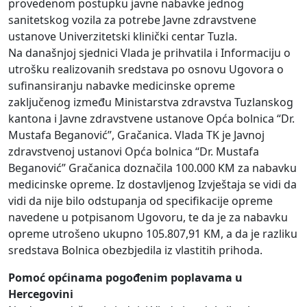
provedenom postupku javne nabavke jednog
sanitetskog vozila za potrebe Javne zdravstvene
ustanove Univerzitetski klinički centar Tuzla.
Na današnjoj sjednici Vlada je prihvatila i Informaciju o
utrošku realizovanih sredstava po osnovu Ugovora o
sufinansiranju nabavke medicinske opreme
zaključenog između Ministarstva zdravstva Tuzlanskog
kantona i Javne zdravstvene ustanove Opća bolnica “Dr.
Mustafa Beganović”, Gračanica. Vlada TK je Javnoj
zdravstvenoj ustanovi Opća bolnica “Dr. Mustafa
Beganović” Gračanica doznačila 100.000 KM za nabavku
medicinske opreme. Iz dostavljenog Izvještaja se vidi da
vidi da nije bilo odstupanja od specifikacije opreme
navedene u potpisanom Ugovoru, te da je za nabavku
opreme utrošeno ukupno 105.807,91 KM, a da je razliku
sredstava Bolnica obezbjedila iz vlastitih prihoda.
Pomoć općinama pogođenim poplavama u
Hercegovini