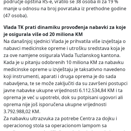
područje opština RS-e, vratilo se 38 osoba ili za 19 %
manje u odnosu na broj povrataka iz prethodne godine
(47 osoba).
Vlada TK prati dinamiku provođenja nabavki za koje
je osigurala više od 20 miliona KM
Na današnjoj sjednici Vlada je prihvatila više izvještaja o
nabavci medicinske opreme i utrošku sredstava koja je
za ove namjene osigurala Vlada Tuzlanskog kantona.
Kada je u pitanju odobrenih 10 miliona KM za nabavku
medicinske opreme u izvještaju je taksativno navedeno
koji instrumenti, aparati i druga oprema je do sada
nabavljena, te se može zaključiti da su završeni postupci
javne nabavke ukupne vrijednosti 6.112.534,84 KM i ta
oprema je već u upotrebi, dok su potpisani ugovori ali
oprema nije još isporučena ukupne vrijednosti
3.792.988,02 KM.
Za nabavku ultrazvuka za potrebe Centra za dojku i
operacionog stola sa operacionom lampom sa