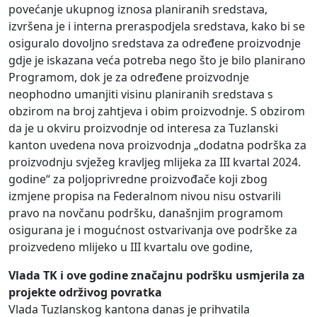
povećanje ukupnog iznosa planiranih sredstava,
izvršena je i interna preraspodjela sredstava, kako bi se
osiguralo dovoljno sredstava za određene proizvodnje
gdje je iskazana veća potreba nego što je bilo planirano
Programom, dok je za određene proizvodnje
neophodno umanjiti visinu planiranih sredstava s
obzirom na broj zahtjeva i obim proizvodnje. S obzirom
da je u okviru proizvodnje od interesa za Tuzlanski
kanton uvedena nova proizvodnja „dodatna podrška za
proizvodnju svježeg kravljeg mlijeka za III kvartal 2024.
godine“ za poljoprivredne proizvođače koji zbog
izmjene propisa na Federalnom nivou nisu ostvarili
pravo na novčanu podršku, današnjim programom
osigurana je i mogućnost ostvarivanja ove podrške za
proizvedeno mlijeko u III kvartalu ove godine,
Vlada TK i ove godine značajnu podršku usmjerila za
projekte održivog povratka
Vlada Tuzlanskog kantona danas je prihvatila