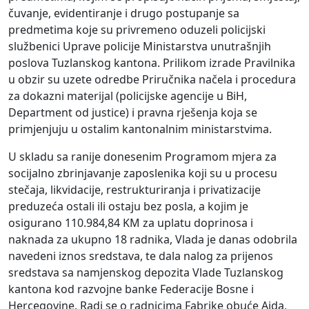
čuvanje, evidentiranje i drugo postupanje sa
predmetima koje su privremeno oduzeli policijski
službenici Uprave policije Ministarstva unutrašnjih
poslova Tuzlanskog kantona. Prilikom izrade Pravilnika
u obzir su uzete odredbe Priručnika načela i procedura
za dokazni materijal (policijske agencije u BiH,
Department od justice) i pravna rješenja koja se
primjenjuju u ostalim kantonalnim ministarstvima.
U skladu sa ranije donesenim Programom mjera za
socijalno zbrinjavanje zaposlenika koji su u procesu
stečaja, likvidacije, restrukturiranja i privatizacije
preduzeća ostali ili ostaju bez posla, a kojim je
osigurano 110.984,84 KM za uplatu doprinosa i
naknada za ukupno 18 radnika, Vlada je danas odobrila
navedeni iznos sredstava, te dala nalog za prijenos
sredstava sa namjenskog depozita Vlade Tuzlanskog
kantona kod razvojne banke Federacije Bosne i
Hercegovine. Radi se o radnicima Fabrike obuće Aida,