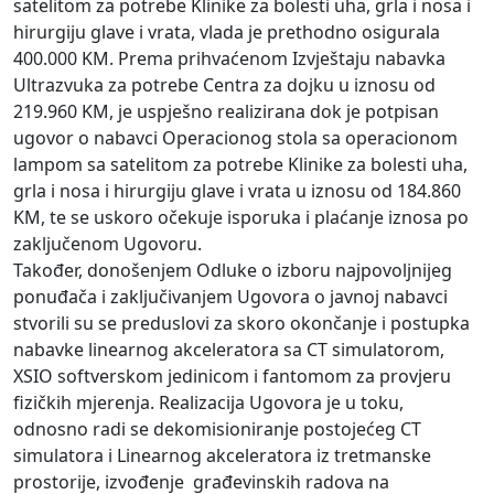
satelitom za potrebe Klinike za bolesti uha, grla i nosa i
hirurgiju glave i vrata, vlada je prethodno osigurala
400.000 KM. Prema prihvaćenom Izvještaju nabavka
Ultrazvuka za potrebe Centra za dojku u iznosu od
219.960 KM, je uspješno realizirana dok je potpisan
ugovor o nabavci Operacionog stola sa operacionom
lampom sa satelitom za potrebe Klinike za bolesti uha,
grla i nosa i hirurgiju glave i vrata u iznosu od 184.860
KM, te se uskoro očekuje isporuka i plaćanje iznosa po
zaključenom Ugovoru.
Također, donošenjem Odluke o izboru najpovoljnijeg
ponuđača i zaključivanjem Ugovora o javnoj nabavci
stvorili su se preduslovi za skoro okončanje i postupka
nabavke linearnog akceleratora sa CT simulatorom,
XSIO softverskom jedinicom i fantomom za provjeru
fizičkih mjerenja. Realizacija Ugovora je u toku,
odnosno radi se dekomisioniranje postojećeg CT
simulatora i Linearnog akceleratora iz tretmanske
prostorije, izvođenje građevinskih radova na