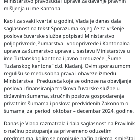
Ministarstvo pravosuđa i uprave za davanje pravnih
mišljenja u ime Kantona.
Kao i za svaki kvartal u godini, Vlada je danas dala
saglasnost na tekst Sporazuma kojeg će za vršenje
poslova čuvarske službe potpisati Ministarstvo
poljoprivrede, šumarstva i vodoprivrede i Kantonalna
uprava za šumarstvo uprava u sastavu Ministarstva u
ime Tuzlanskog kantona i Javno preduzeće „Šume
Tuzlanskog kantona“ d.d. Kladanj. Ovim sporazumom
regulišu se međusobna prava i obaveze između
Ministarstva i Preduzeća koje se odnose na obavljanje
poslova i finansiranja troškova čuvarske službe u
državnim šumama, stručnih poslova gospodarenja
privatnim šumama i poslova predviđenih Zakonom o
šumama, za period oktobar – decembar 2024. godine.
Danas je Vlada razmatrala i dala saglasnost na Pravilnik
o načinu postupanja sa privremeno oduzetim
predmetima, kojim se propisuje način prijema, smještaj,