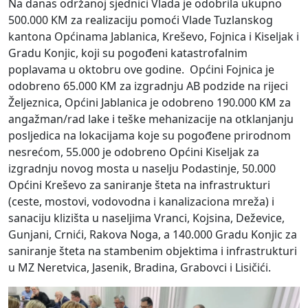
Na danas održanoj sjednici Vlada je odobrila ukupno
500.000 KM za realizaciju pomoći Vlade Tuzlanskog
kantona Općinama Jablanica, Kreševo, Fojnica i Kiseljak i
Gradu Konjic, koji su pogođeni katastrofalnim
poplavama u oktobru ove godine. Općini Fojnica je
odobreno 65.000 KM za izgradnju AB podzide na rijeci
Željeznica, Općini Jablanica je odobreno 190.000 KM za
angažman/rad lake i teške mehanizacije na otklanjanju
posljedica na lokacijama koje su pogođene prirodnom
nesrećom, 55.000 je odobreno Općini Kiseljak za
izgradnju novog mosta u naselju Podastinje, 50.000
Općini Kreševo za saniranje šteta na infrastrukturi
(ceste, mostovi, vodovodna i kanalizaciona mreža) i
sanaciju klizišta u naseljima Vranci, Kojsina, Deževice,
Gunjani, Crnići, Rakova Noga, a 140.000 Gradu Konjic za
saniranje šteta na stambenim objektima i infrastrukturi
u MZ Neretvica, Jasenik, Bradina, Grabovci i Lisičići.