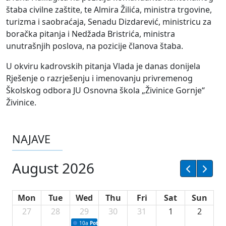
štaba civilne zaštite, te Almira Žilića, ministra trgovine,
turizma i saobraćaja, Senadu Dizdarević, ministricu za
boračka pitanja i Nedžada Bristrića, ministra
unutrašnjih poslova, na pozicije članova štaba.
U okviru kadrovskih pitanja Vlada je danas donijela
Rješenje o razrješenju i imenovanju privremenog
Školskog odbora JU Osnovna škola „Živinice Gornje“
Živinice.
NAJAVE
August 2026
Mon
Tue
Wed
Thu
Fri
Sat
Sun
27
28
29
30
31
1
2
10a
Potpisivanje ugovora sa neprofitnim organizacijama