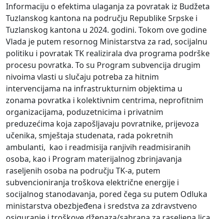
Informaciju o efektima ulaganja za povratak iz Budžeta
Tuzlanskog kantona na području Republike Srpske i
Tuzlanskog kantona u 2024. godini. Tokom ove godine
Vlada je putem resornog Ministarstva za rad, socijalnu
politiku i povratak TK realizirala dva programa podrške
procesu povratka. To su Program subvencija drugim
nivoima vlasti u slučaju potreba za hitnim
intervencijama na infrastrukturnim objektima u
zonama povratka i kolektivnim centrima, neprofitnim
organizacijama, poduzetnicima i privatnim
preduzećima koja zapošljavaju povratnike, prijevoza
učenika, smještaja studenata, rada pokretnih
ambulanti, kao i readmisija ranjivih readmisiranih
osoba, kao i Program materijalnog zbrinjavanja
raseljenih osoba na području TK-a, putem
subvencioniranja troškova električne energije i
socijalnog stanodavanja, pored čega su putem Odluka
ministarstva obezbjeđena i sredstva za zdravstveno
osiguranje i troškove dženaza/sahrana za raseljena lica