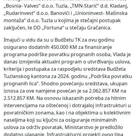
„Bosnia- Valves“ d.o.o. Tuzla, „TMN-Starić“ d.d. Kladanj,
„Rudarinvest“ d.o.o. Banovići i „Unioninvest- Mašinska
montaža“ d.o.o. Tuzla u kojima je stečajni postupak
zaključen, te DD „Fortuna“ u stečaju Gračanica.
Imajući u vidu da su u Budžetu TK za ovu godinu
osigurano dodatnih 450.000 KM za finansiranje
programa podrške povratku prognanih osoba, Vlada je
danas izmijenila aktualni program o utvrđivanju uslova,
kriterija i postupaka za raspodjelu sredstava Budžeta
Tuzlanskog kantona za 2024. godinu „Podrška povratku
prognanih lica“. Shodno povećanju sredstava, ukupan
iznosa za ove namjene povećan je sa 2.062.857 KM na
2.512.857 KM. Na osnovu iskazanih potreba za hitnim
intervencijama na oštećenoj i dotrajaloj infrastrukturi u
povratničkim zonama, kao i na objektima u kolektivnim
naseljima koji su ključni za osiguranje minimalnih
uslova za održiv povratak, Ministarstvo je predložilo
dodatno ulaganje. Infrastrukturni projekti ovog tipa