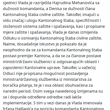
sjednici Vlada je razriješila Hajrudina Mehanovića sa
dužnosti komandanta, a Denisa se dužnosti člana
Kantonalnog štaba civilne zaštite. Također, imajući u
vidu značaj i ulogu Kantonalnog štaba, specifičnosti i
složenosti sistema zaštite i spašavanja, kao i propisane
mjere zaštite i spašavanja, Vlada je danas izmijenila
Odluku o osnivanju Kantonalnog štaba civilne zaštite.
Naime, dosadašnje iskustvo je pokazalo da je
neophodno da se za komandanta Kantonalnog štaba
postavi premijer Kantona, a da se za članove postave
ministri/državni službenici iz odgovarajućih oblasti i
zaposlenici Kantonalne uprave. Također, u važećoj
Odluci nije propisana mogućnost postavljenja
ministra/državnog službenika iz ministarstva za
boračka pitanja, te je i ova oblast obuhvaćena za
naredni period. Osim svega navedenog izmjenama su
se i dopunile određene odredbe radi lakše
implementacije. S tim u vezi danas je Vlada imenovala
Irfana Halilagića na poziciju komandanta Kantonalnog