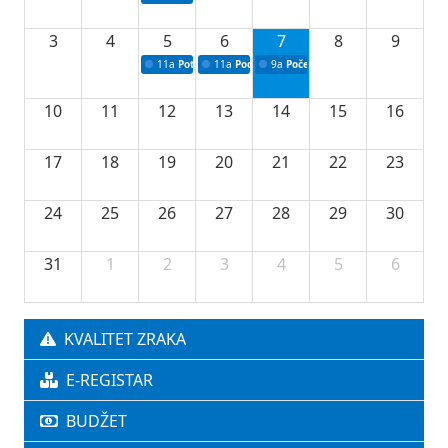
3
4
5
6
7
8
9
11a
Potpisivanje ugovora o stipendijama za srednjoškolce
11a
Podrška razvoju vodne infrastrukture u Tu
9a
Početak izgradnje nove fiskultur
10
11
12
13
14
15
16
17
18
19
20
21
22
23
24
25
26
27
28
29
30
31
1
2
3
4
5
6
KVALITET ZRAKA
E-REGISTAR
BUDŽET