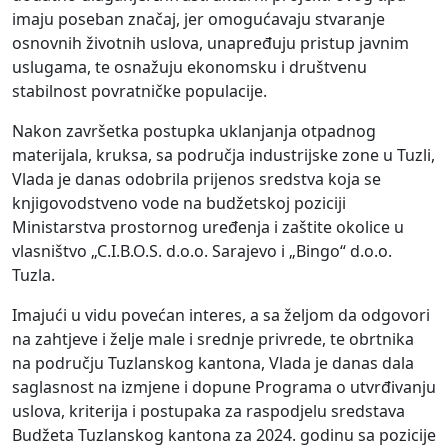
imaju poseban značaj, jer omogućavaju stvaranje
osnovnih životnih uslova, unapređuju pristup javnim
uslugama, te osnažuju ekonomsku i društvenu
stabilnost povratničke populacije.
Nakon završetka postupka uklanjanja otpadnog
materijala, kruksa, sa područja industrijske zone u Tuzli,
Vlada je danas odobrila prijenos sredstva koja se
knjigovodstveno vode na budžetskoj poziciji
Ministarstva prostornog uređenja i zaštite okolice u
vlasništvo „C.I.B.O.S. d.o.o. Sarajevo i „Bingo“ d.o.o.
Tuzla.
Imajući u vidu povećan interes, a sa željom da odgovori
na zahtjeve i želje male i srednje privrede, te obrtnika
na području Tuzlanskog kantona, Vlada je danas dala
saglasnost na izmjene i dopune Programa o utvrđivanju
uslova, kriterija i postupaka za raspodjelu sredstava
Budžeta Tuzlanskog kantona za 2024. godinu sa pozicije