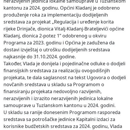
nerazvijenih jedinica lokalne samouprave u Tuzlanskom
kantonu za 2024. godinu. Općini Kladanj je odobreno
produženje roka za implementaciju dodijeljenih
sredstava za projekat „Regulacija i uređenje korita
rijeke Drinjače, dionica Vitalj-Kladanj-Brateljevići općine
Kladanj, dionica 2-potez 1” odobrenog u okviru
Programa za 2023. godinu i Općina je zadužena da
dostavi izvještaj o utrošku dodijeljenih sredstava
najkasnije do 31.10.2024. godine.
Također, Vlada je donijela i pojedinačne odluke o dodjeli
finansijskih sredstava za realizaciju ovogodišnjih
projekata, te dala saglasnost na tekst Ugovora o dodjeli
novčanih sredstava u skladu sa Programom o
finansiranju projekata nedovoljno razvijenih,
nerazvijenih i izrazito nerazvijenih jedinica lokalne
samouprave u Tuzlanskom kantonu u 2024. godini.
U skladu sa ranije donesenim Programom rasporeda
sredstava sa potrošačke jedinice Kapitalni izdaci za
korisnike budžetskih sredstava za 2024. godinu, Vlada