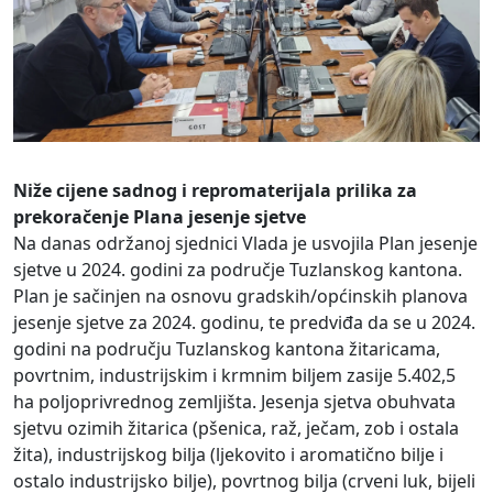
Niže cijene sadnog i repromaterijala prilika za
prekoračenje Plana jesenje sjetve
Na danas održanoj sjednici Vlada je usvojila Plan jesenje
sjetve u 2024. godini za područje Tuzlanskog kantona.
Plan je sačinjen na osnovu gradskih/općinskih planova
jesenje sjetve za 2024. godinu, te predviđa da se u 2024.
godini na području Tuzlanskog kantona žitaricama,
povrtnim, industrijskim i krmnim biljem zasije 5.402,5
ha poljoprivrednog zemljišta. Jesenja sjetva obuhvata
sjetvu ozimih žitarica (pšenica, raž, ječam, zob i ostala
žita), industrijskog bilja (ljekovito i aromatično bilje i
ostalo industrijsko bilje), povrtnog bilja (crveni luk, bijeli