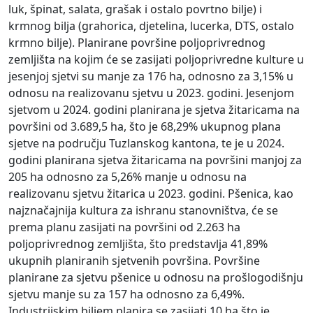
luk, špinat, salata, grašak i ostalo povrtno bilje) i
krmnog bilja (grahorica, djetelina, lucerka, DTS, ostalo
krmno bilje). Planirane površine poljoprivrednog
zemljišta na kojim će se zasijati poljoprivredne kulture u
jesenjoj sjetvi su manje za 176 ha, odnosno za 3,15% u
odnosu na realizovanu sjetvu u 2023. godini. Jesenjom
sjetvom u 2024. godini planirana je sjetva žitaricama na
površini od 3.689,5 ha, što je 68,29% ukupnog plana
sjetve na području Tuzlanskog kantona, te je u 2024.
godini planirana sjetva žitaricama na površini manjoj za
205 ha odnosno za 5,26% manje u odnosu na
realizovanu sjetvu žitarica u 2023. godini. Pšenica, kao
najznačajnija kultura za ishranu stanovništva, će se
prema planu zasijati na površini od 2.263 ha
poljoprivrednog zemljišta, što predstavlja 41,89%
ukupnih planiranih sjetvenih površina. Površine
planirane za sjetvu pšenice u odnosu na prošlogodišnju
sjetvu manje su za 157 ha odnosno za 6,49%.
Industrijskim biljem planira se zasijati 10 ha što je