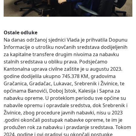
Ostale odluke
Na danas održanoj sjednici Vlada je prihvatila Dopunu
Informacije o utrošku novčanih sredstava dodijeljenih
za kapitalne transfere drugim nivoima za nabavku
stalnih sredstava u obliku prava. Podsjećamo
Kantonalna uprava civilne zaštite je u augustu 2023.
godine dodijelila ukupno 745.378 KM, gradovima
Gračanica, Gradačac, Lukavac, Srebrenik i Živinice, te
općinama Banovići, Doboj Istok, Kalesija i Sapna za
nabavku opreme. U proteklom periodu sve općine su
nabavile opremu i opravdale sredstva, dok Srebrenik i
Živinice, zbog procedure javnih nabavki, nisu u 2023
.godini okončali postupak nabavke opreme, te im je
produžen rok za nabavku i pravdanje sredstava. Tokom
2024. godine i ovi gradovi su okončali postupke