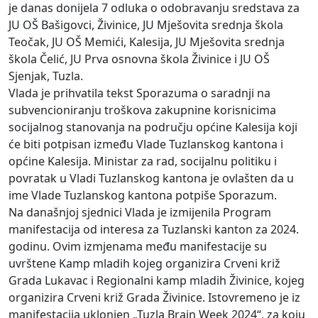
je danas donijela 7 odluka o odobravanju sredstava za
JU OŠ Bašigovci, Živinice, JU Mješovita srednja škola
Teočak, JU OŠ Memići, Kalesija, JU Mješovita srednja
škola Čelić, JU Prva osnovna škola Živinice i JU OŠ
Sjenjak, Tuzla.
Vlada je prihvatila tekst Sporazuma o saradnji na
subvencioniranju troškova zakupnine korisnicima
socijalnog stanovanja na području općine Kalesija koji
će biti potpisan između Vlade Tuzlanskog kantona i
općine Kalesija. Ministar za rad, socijalnu politiku i
povratak u Vladi Tuzlanskog kantona je ovlašten da u
ime Vlade Tuzlanskog kantona potpiše Sporazum.
Na današnjoj sjednici Vlada je izmijenila Program
manifestacija od interesa za Tuzlanski kanton za 2024.
godinu. Ovim izmjenama među manifestacije su
uvrštene Kamp mladih kojeg organizira Crveni križ
Grada Lukavac i Regionalni kamp mladih Živinice, kojeg
organizira Crveni križ Grada Živinice. Istovremeno je iz
manifestacija uklonjen „Tuzla Brain Week 2024“, za koju