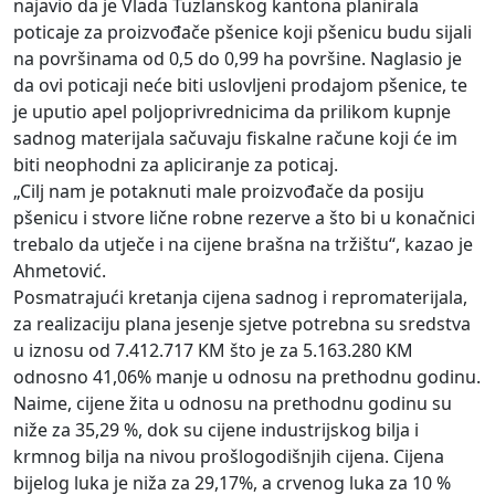
najavio da je Vlada Tuzlanskog kantona planirala
poticaje za proizvođače pšenice koji pšenicu budu sijali
na površinama od 0,5 do 0,99 ha površine. Naglasio je
da ovi poticaji neće biti uslovljeni prodajom pšenice, te
je uputio apel poljoprivrednicima da prilikom kupnje
sadnog materijala sačuvaju fiskalne račune koji će im
biti neophodni za apliciranje za poticaj.
„Cilj nam je potaknuti male proizvođače da posiju
pšenicu i stvore lične robne rezerve a što bi u konačnici
trebalo da utječe i na cijene brašna na tržištu“, kazao je
Ahmetović.
Posmatrajući kretanja cijena sadnog i repromaterijala,
za realizaciju plana jesenje sjetve potrebna su sredstva
u iznosu od 7.412.717 KM što je za 5.163.280 KM
odnosno 41,06% manje u odnosu na prethodnu godinu.
Naime, cijene žita u odnosu na prethodnu godinu su
niže za 35,29 %, dok su cijene industrijskog bilja i
krmnog bilja na nivou prošlogodišnjih cijena. Cijena
bijelog luka je niža za 29,17%, a crvenog luka za 10 %