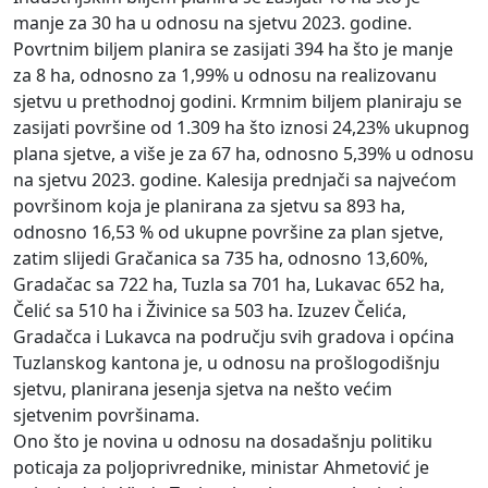
manje za 30 ha u odnosu na sjetvu 2023. godine.
Povrtnim biljem planira se zasijati 394 ha što je manje
za 8 ha, odnosno za 1,99% u odnosu na realizovanu
sjetvu u prethodnoj godini. Krmnim biljem planiraju se
zasijati površine od 1.309 ha što iznosi 24,23% ukupnog
plana sjetve, a više je za 67 ha, odnosno 5,39% u odnosu
na sjetvu 2023. godine. Kalesija prednjači sa najvećom
površinom koja je planirana za sjetvu sa 893 ha,
odnosno 16,53 % od ukupne površine za plan sjetve,
zatim slijedi Gračanica sa 735 ha, odnosno 13,60%,
Gradačac sa 722 ha, Tuzla sa 701 ha, Lukavac 652 ha,
Čelić sa 510 ha i Živinice sa 503 ha. Izuzev Čelića,
Gradačca i Lukavca na području svih gradova i općina
Tuzlanskog kantona je, u odnosu na prošlogodišnju
sjetvu, planirana jesenja sjetva na nešto većim
sjetvenim površinama.
Ono što je novina u odnosu na dosadašnju politiku
poticaja za poljoprivrednike, ministar Ahmetović je