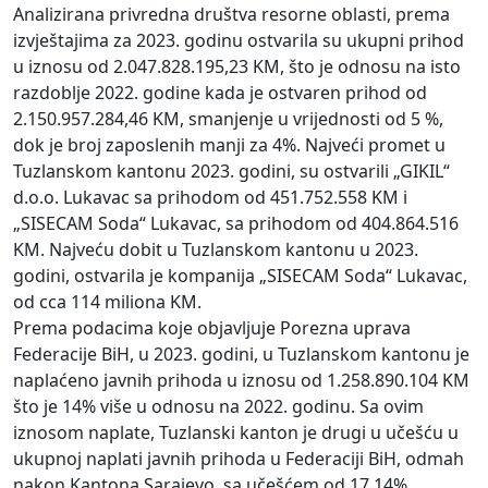
Analizirana privredna društva resorne oblasti, prema
izvještajima za 2023. godinu ostvarila su ukupni prihod
u iznosu od 2.047.828.195,23 KM, što je odnosu na isto
razdoblje 2022. godine kada je ostvaren prihod od
2.150.957.284,46 KM, smanjenje u vrijednosti od 5 %,
dok je broj zaposlenih manji za 4%. Najveći promet u
Tuzlanskom kantonu 2023. godini, su ostvarili „GIKIL“
d.o.o. Lukavac sa prihodom od 451.752.558 KM i
„SISECAM Soda“ Lukavac, sa prihodom od 404.864.516
KM. Najveću dobit u Tuzlanskom kantonu u 2023.
godini, ostvarila je kompanija „SISECAM Soda“ Lukavac,
od cca 114 miliona KM.
Prema podacima koje objavljuje Porezna uprava
Federacije BiH, u 2023. godini, u Tuzlanskom kantonu je
naplaćeno javnih prihoda u iznosu od 1.258.890.104 KM
što je 14% više u odnosu na 2022. godinu. Sa ovim
iznosom naplate, Tuzlanski kanton je drugi u učešću u
ukupnoj naplati javnih prihoda u Federaciji BiH, odmah
nakon Kantona Sarajevo, sa učešćem od 17,14%.