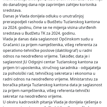
do današnjeg dana nije zaprimljen zahtjev korisnika
sredstava.
Danas je Vlada donijela odluku o unutrašnjoj
preraspodjeli rashoda u Budžetu Tuzlanskog kantona
za 2024. godinu, čime se ne mijenja visina utvrđenih
sredstava u Budžetu TK za 2024. godinu.
Vlada je danas dala saglasnost Općinskom sudu u
Gračanici za prijem namještenika, višeg referenta za
operativno-tehničke poslove (daktilograf) u radni
odnos na neodređeno vrijeme. Također, data je i
saglasnost JU Odgojni centar Tuzlanskog kantona za
prijem tri uposlenika, stručnog saradnika - odgajatelja
za psihološki rad, tehničkog sekretara i ekonoma u
radni odnos na neodređeno vrijeme. Ministarstvu za
boračka pitanja Tuzlanskog kantona data je saglasnost
za prijem namještenika, višeg referenta-tehnički
sekretar na neodređeno vrijeme.
U okviru kadrovskih pitanja Vlada je donijela rješenja o