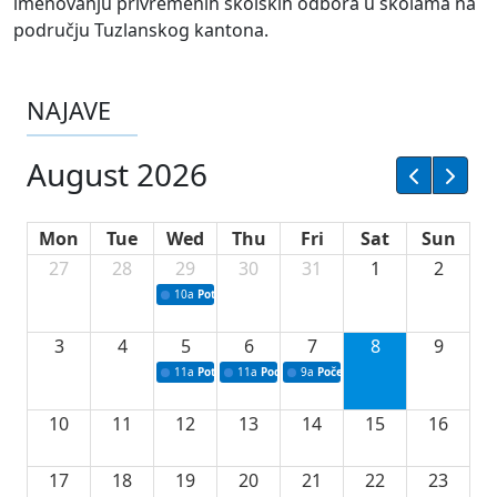
imenovanju privremenih školskih odbora u školama na
području Tuzlanskog kantona.
NAJAVE
August 2026
Mon
Tue
Wed
Thu
Fri
Sat
Sun
27
28
29
30
31
1
2
10a
Potpisivanje ugovora sa neprofitnim organizacijama
3
4
5
6
7
8
9
11a
Potpisivanje ugovora o stipendijama za srednjoškolce
11a
Podrška razvoju vodne infrastrukture u Tu
9a
Početak izgradnje nove fiskultur
10
11
12
13
14
15
16
17
18
19
20
21
22
23