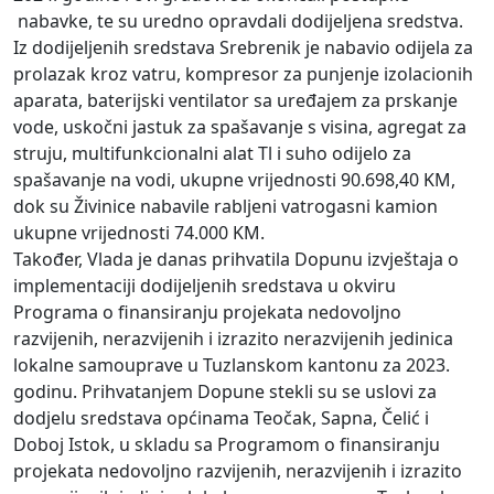
nabavke, te su uredno opravdali dodijeljena sredstva.
Iz dodijeljenih sredstava Srebrenik je nabavio odijela za
prolazak kroz vatru, kompresor za punjenje izolacionih
aparata, baterijski ventilator sa uređajem za prskanje
vode, uskočni jastuk za spašavanje s visina, agregat za
struju, multifunkcionalni alat Tl i suho odijelo za
spašavanje na vodi, ukupne vrijednosti 90.698,40 KM,
dok su Živinice nabavile rabljeni vatrogasni kamion
ukupne vrijednosti 74.000 KM.
Također, Vlada je danas prihvatila Dopunu izvještaja o
implementaciji dodijeljenih sredstava u okviru
Programa o finansiranju projekata nedovoljno
razvijenih, nerazvijenih i izrazito nerazvijenih jedinica
lokalne samouprave u Tuzlanskom kantonu za 2023.
godinu. Prihvatanjem Dopune stekli su se uslovi za
dodjelu sredstava općinama Teočak, Sapna, Čelić i
Doboj Istok, u skladu sa Programom o finansiranju
projekata nedovoljno razvijenih, nerazvijenih i izrazito