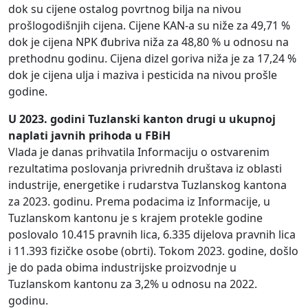
dok su cijene ostalog povrtnog bilja na nivou
prošlogodišnjih cijena. Cijene KAN-a su niže za 49,71 %
dok je cijena NPK đubriva niža za 48,80 % u odnosu na
prethodnu godinu. Cijena dizel goriva niža je za 17,24 %
dok je cijena ulja i maziva i pesticida na nivou prošle
godine.
U 2023. godini Tuzlanski kanton drugi u ukupnoj
naplati javnih prihoda u FBiH
Vlada je danas prihvatila Informaciju o ostvarenim
rezultatima poslovanja privrednih društava iz oblasti
industrije, energetike i rudarstva Tuzlanskog kantona
za 2023. godinu. Prema podacima iz Informacije, u
Tuzlanskom kantonu je s krajem protekle godine
poslovalo 10.415 pravnih lica, 6.335 dijelova pravnih lica
i 11.393 fizičke osobe (obrti). Tokom 2023. godine, došlo
je do pada obima industrijske proizvodnje u
Tuzlanskom kantonu za 3,2% u odnosu na 2022.
godinu.