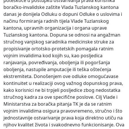
poteškoće u postupku ostvarivanja prava korisnika
boračko-invalidske zaštite Vlada Tuzlanskog kantona
danas je donijela Odluku o dopuni Odluke o uslovima i
načinu formiranja radnih tijela Vlade Tuzlanskog
kantona, upravnih organizacija i organa uprave
Tuzlanskog kantona. Dopuna se odnosi na angažman
stručnog vanjskog saradnika medicinske struke za
propisivanje
ortotsko-protetskih
pomagala ratnim
vojnim invalidima kod kojih su, kao posljedica
ranjavanja, povređivanja, oboljenja ili pogoršanja
oboljenja, nastupile amputacije ili teška oštećenja
ekstremiteta. Donošenjem ove odluke
omogućava
se
kontinuitet u realizaciji ovog važnog dopunskog prava,
kako korisnici ne bi trpjeli posljedice zbog nedostatka
stručnog kadra za ove specifične poslove. Cilj Vlade i
Ministarstva za boračka pitanja TK je da se ratnim
vojnim invalidima osigura pravovremeno, stručno i što
jednostavnije ostvarivanje prava koja direktno utiču na
njihov
kvalitet
života i svakodnevno funkcionisanje. Ova