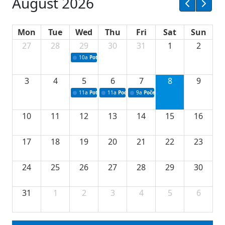
August 2026
Mon
Tue
Wed
Thu
Fri
Sat
Sun
27
28
29
30
31
1
2
10a
Potpisivanje ugovora sa neprofitnim organizacijama
3
4
5
6
7
8
9
11a
Potpisivanje ugovora o stipendijama za srednjoškolce
11a
Podrška razvoju vodne infrastrukture u Tu
9a
Početak izgradnje nove fiskultur
10
11
12
13
14
15
16
17
18
19
20
21
22
23
24
25
26
27
28
29
30
31
1
2
3
4
5
6