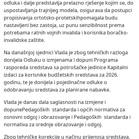
odluka i dalje predstavlja prelazno rješenje kojim se, do
uspostavljanja trajnijeg modela, osigurava da postupci
propisivanja
ortotsko-protetskih
pomagala budu
nastavljeni bez zastoja, uz punu senzibilnost prema
potrebama ratnih vojnih invalida i korisnika boračko-
invalidske zaštite.
Na današnjoj sjednici Vlada je
zbog tehničkih razloga
donijela
Odluku
o izmjenama i dopuni Programa
rasporeda sredstava sa potrošačke jedinice Kapitalni
izdaci za korisnike budžetskih sredstava za 2026.
godinu,
te
je donijela i
pojedinačn
e
odluk
e
o
odobravanju sredstava
za planirane nabavke
.
Vlada je danas dala
saglasnosti na izmjen
e
i
dopun
e
Pedagoških standarda i općih normativa za
osnovni odgoj i obrazovanje
i
Pedagoških standarda i
normativa za srednje obrazovanje i odgoj
.
Zbog tehničke korekcije u načinu prijenosa sredstava,