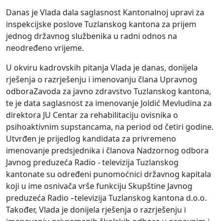
Danas je Vlada dala saglasnost Kantonalnoj upravi za
inspekcijske poslove Tuzlanskog kantona za prijem
jednog državnog službenika u radni odnos na
neodređeno vrijeme.
U okviru kadrovskih pitanja Vlada je danas, donijela
r
ješenj
a
o razrješenju i imenovanju člana Upravnog
odbora
Zavoda za javno zdravstvo Tuzlanskog kantona
,
te je data saglasnost za imenovanje
Joldić
Mevludina
za
direktora JU Centar za rehabilitaciju ovisnika o
psihoaktivnim
supstancama, na period od četiri godine
.
Utvrđen je
prijedlog kandidata za privremeno
imenovanje predsjednika i članova Nadzornog odbora
Javnog
preduzeća
Radio -
televizija Tuzlanskog
kantona
te su određeni
punomoćni
ci
državnog kapitala
koji
u ime
osnivača
vrše funkciju Skupštine Javnog
preduzeća
Radio
–
televizija
Tuzlanskog kantona d.o.o.
Također, Vlada je donijela
rješenja o razrješenju i