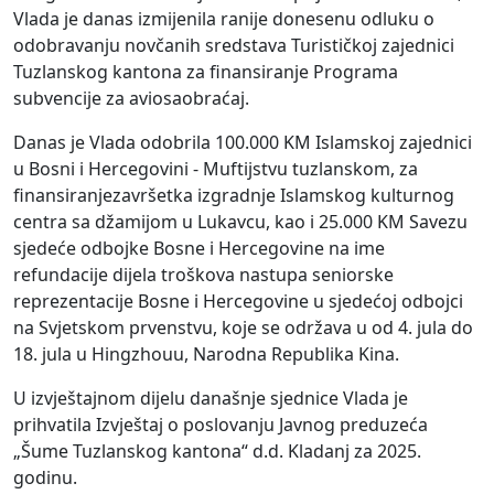
Vlada je danas izmijenila ranije donesenu odluku
o
odobravanju nov
č
anih sredstava Turisti
č
koj zajednici
Tuzlanskog kantona za
finansiranje
Programa
subvencije za
aviosao
b
ra
ć
aj
.
Danas je Vlada odobrila
100.000
KM Islamskoj zajednici
u Bosni i Hercegovini - Muftijstvu tuzlanskom, za
finansiranje
zavr
š
etka izgradnje Islamskog kultu
rn
og
centra sa
dž
amijom u Lukavcu
, kao i
25.000
KM Savezu
sjede
ć
e odbojke Bosne i Hercegovine na ime
refundacije
dijela tro
š
kova nastupa seniorske
reprezentacije Bosne i Hercegovine u sjede
ć
oj odbojci
na
Svjetskom prvenstvu
, koje se
odr
ž
ava
u od 4. jula do
18. jula u
Hingzho
u
u
, Narodna Republika Kina.
U izvještajnom dijelu današnje sjednice Vlada je
prihvatila Izvještaj o poslovanju Javnog preduzeća
„Šume Tuzlanskog kantona“ d.d. Kladanj za 2025.
godinu.