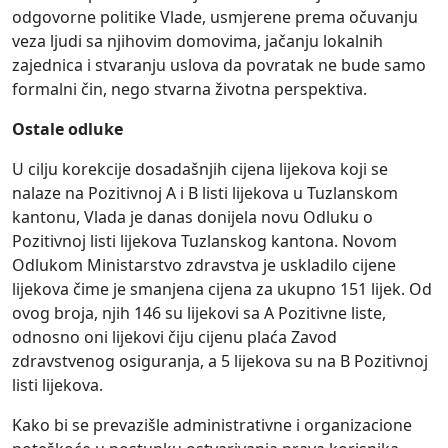
odgovorne politike Vlade, usmjerene prema očuvanju
veza ljudi sa njihovim domovima, jačanju lokalnih
zajednica i stvaranju uslova da povratak ne bude samo
formalni čin, nego stvarna životna perspektiva.
Ostale odluke
U cilju korekcije dosadašnjih cijena lijekova koji se
nalaze na Pozitivnoj A i B listi lijekova u Tuzlanskom
kantonu, Vlada je danas donijela novu Odluku o
Pozitivnoj listi lijekova Tuzlanskog kantona. Novom
Odlukom Ministarstvo zdravstva je uskladilo cijene
lijekova čime je smanjena cijena za ukupno 151 lijek. Od
ovog broja, njih 146 su lijekovi sa A Pozitivne liste,
odnosno oni lijekovi čiju cijenu plaća Zavod
zdravstvenog osiguranja, a 5 lijekova su na B Pozitivnoj
listi lijekova.
Kako bi se
prevazišle
administrativne i organizacione