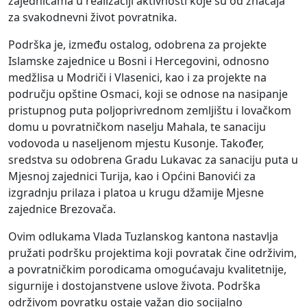
zajednicama u realizaciji aktivnosti koje su od značaja
za svakodnevni život povratnika.
Podrška je, između ostalog, odobrena za projekte
Islamske zajednice u Bosni i Hercegovini, odnosno
medžlisa u Modriči i Vlasenici, kao i za projekte na
području opštine Osmaci, koji se odnose na nasipanje
pristupnog puta poljoprivrednom zemljištu i lovačkom
domu u povratničkom naselju Mahala, te sanaciju
vodovoda u naseljenom mjestu Kusonje. Također,
sredstva su odobrena Gradu Lukavac za sanaciju puta u
Mjesnoj zajednici
Turija
, kao i Općini Banovići za
izgradnju prilaza i platoa u krugu džamije Mjesne
zajednice Brezovača.
Ovim odlukama Vlada Tuzlanskog kantona nastavlja
pružati podršku projektima koji povratak čine održivim,
a povratničkim porodicama omogućavaju kvalitetnije,
sigurnije i dostojanstvene uslove života. Podrška
održivom povratku ostaje važan dio socijalno