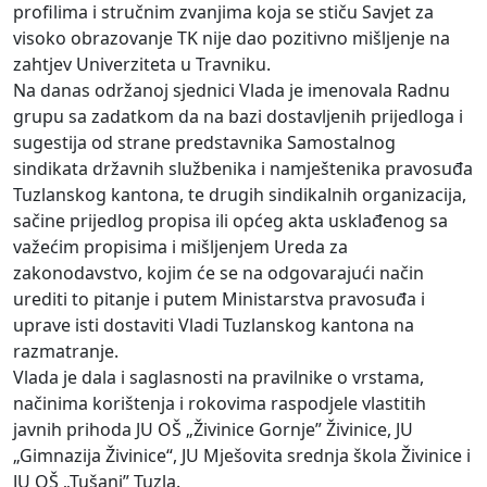
profilima i stručnim zvanjima koja se stiču Savjet za
visoko obrazovanje TK nije dao pozitivno mišljenje na
zahtjev Univerziteta u Travniku.
Na danas održanoj sjednici Vlada je imenovala Radnu
grupu sa zadatkom da na bazi dostavljenih prijedloga i
sugestija od strane predstavnika Samostalnog
sindikata državnih službenika i namještenika pravosuđa
Tuzlanskog kantona, te drugih sindikalnih organizacija,
sačine prijedlog propisa ili općeg akta usklađenog sa
važećim propisima i mišljenjem Ureda za
zakonodavstvo, kojim će se na odgovarajući način
urediti to pitanje i putem Ministarstva pravosuđa i
uprave isti dostaviti Vladi Tuzlanskog kantona na
razmatranje.
Vlada je dala i saglasnosti na pravilnike o vrstama,
načinima korištenja i rokovima raspodjele vlastitih
javnih prihoda JU OŠ „Živinice Gornje” Živinice, JU
„Gimnazija Živinice“, JU Mješovita srednja škola Živinice i
JU OŠ „Tušanj” Tuzla.