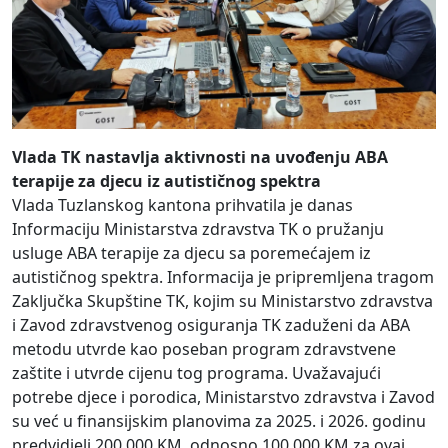
Vlada TK nastavlja aktivnosti na uvođenju ABA
terapije za djecu iz autističnog spektra
Vlada Tuzlanskog kantona prihvatila je danas
Informaciju Ministarstva zdravstva TK o pružanju
usluge ABA terapije za djecu sa poremećajem iz
autističnog spektra. Informacija je pripremljena tragom
Zaključka Skupštine TK, kojim su Ministarstvo zdravstva
i Zavod zdravstvenog osiguranja TK zaduženi da ABA
metodu utvrde kao poseban program zdravstvene
zaštite i utvrde cijenu tog programa. Uvažavajući
potrebe djece i porodica, Ministarstvo zdravstva i Zavod
su već u finansijskim planovima za 2025. i 2026. godinu
predvidjeli 200.000 KM, odnosno 100.000 KM za ovaj