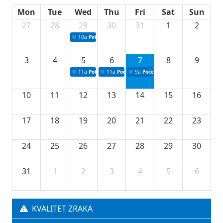
Mon
Tue
Wed
Thu
Fri
Sat
Sun
27
28
29
30
31
1
2
10a
Potpisivanje ugovora sa neprofitnim organizacijama
3
4
5
6
7
8
9
11a
Potpisivanje ugovora o stipendijama za srednjoškolce
11a
Podrška razvoju vodne infrastrukture u Tu
9a
Početak izgradnje nove fiskultur
10
11
12
13
14
15
16
17
18
19
20
21
22
23
24
25
26
27
28
29
30
31
1
2
3
4
5
6
KVALITET ZRAKA