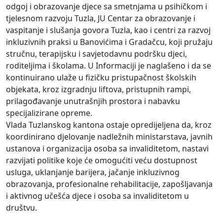
odgoj i obrazovanje djece sa smetnjama u psihičkom i
tjelesnom razvoju Tuzla, JU Centar za obrazovanje i
vaspitanje i slušanja govora Tuzla, kao i centri za razvoj
inkluzivnih praksi u Banovićima i Gradačcu, koji pružaju
stručnu, terapijsku i savjetodavnu podršku djeci,
roditeljima i školama. U Informaciji je naglašeno i da se
kontinuirano ulaže u fizičku pristupačnost školskih
objekata, kroz izgradnju liftova, pristupnih rampi,
prilagođavanje unutrašnjih prostora i nabavku
specijalizirane opreme.
Vlada Tuzlanskog kantona ostaje opredijeljena da, kroz
koordinirano djelovanje nadležnih ministarstava, javnih
ustanova i organizacija osoba sa invaliditetom, nastavi
razvijati politike koje će omogućiti veću dostupnost
usluga, uklanjanje barijera, jačanje inkluzivnog
obrazovanja, profesionalne rehabilitacije, zapošljavanja
i aktivnog učešća djece i osoba sa invaliditetom u
društvu.