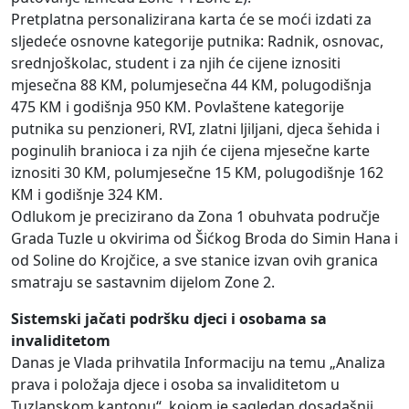
Pretplatna personalizirana karta će se moći izdati za
sljedeće osnovne kategorije putnika: Radnik, osnovac,
srednjoškolac, student i za njih će cijene iznositi
mjesečna 88 KM, polumjesečna 44 KM, polugodišnja
475 KM i godišnja 950 KM. Povlaštene kategorije
putnika su penzioneri, RVI, zlatni ljiljani, djeca šehida i
poginulih branioca i za njih će cijena mjesečne karte
iznositi 30 KM, polumjesečne 15 KM, polugodišnje 162
KM i godišnje 324 KM.
Odlukom je precizirano da Zona 1 obuhvata područje
Grada Tuzle u okvirima od Šićkog Broda do Simin Hana i
od Soline do Krojčice, a sve stanice izvan ovih granica
smatraju se sastavnim dijelom Zone 2.
Sistemski jačati podršku djeci i osobama sa
invaliditetom
Danas je Vlada prihvatila Informaciju na temu „Analiza
prava i položaja djece i osoba sa invaliditetom u
Tuzlanskom kantonu“, kojom je sagledan dosadašnji