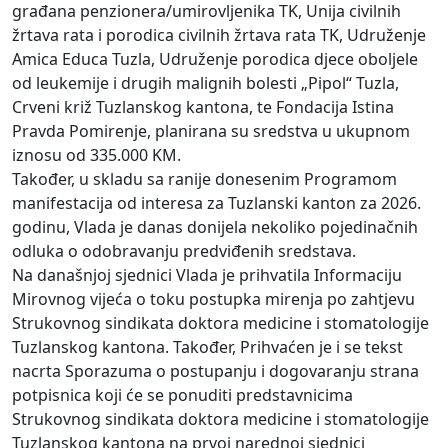
građana penzionera/umirovljenika TK, Unija civilnih
žrtava rata i porodica civilnih žrtava rata TK, Udruženje
Amica Educa Tuzla, Udruženje porodica djece oboljele
od leukemije i drugih malignih bolesti „Pipol“ Tuzla,
Crveni križ Tuzlanskog kantona, te Fondacija Istina
Pravda Pomirenje, planirana su sredstva u ukupnom
iznosu od 335.000 KM.
Također, u skladu sa ranije donesenim Programom
manifestacija od interesa za Tuzlanski kanton za 2026.
godinu, Vlada je danas donijela nekoliko pojedinačnih
odluka o odobravanju predviđenih sredstava.
Na današnjoj sjednici Vlada je prihvatila Informaciju
Mirovnog vijeća o toku postupka mirenja po zahtjevu
Strukovnog sindikata doktora medicine i stomatologije
Tuzlanskog kantona. Također, Prihvaćen je i se tekst
nacrta Sporazuma o postupanju i dogovaranju strana
potpisnica koji će se ponuditi predstavnicima
Strukovnog sindikata doktora medicine i stomatologije
Tuzlanskog kantona na prvoj narednoj sjednici