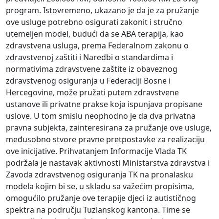
program. Istovremeno, ukazano je da je za pružanje
ove usluge potrebno osigurati zakonit i stručno
utemeljen model, budući da se ABA terapija, kao
zdravstvena usluga, prema Federalnom zakonu o
zdravstvenoj zaštiti i Naredbi o standardima i
normativima zdravstvene zaštite iz obaveznog
zdravstvenog osiguranja u Federaciji Bosne i
Hercegovine, može pružati putem zdravstvene
ustanove ili privatne prakse koja ispunjava propisane
uslove. U tom smislu neophodno je da dva privatna
pravna subjekta, zainteresirana za pružanje ove usluge,
međusobno stvore pravne pretpostavke za realizaciju
ove inicijative. Prihvatanjem Informacije Vlada TK
podržala je nastavak aktivnosti Ministarstva zdravstva i
Zavoda zdravstvenog osiguranja TK na pronalasku
modela kojim bi se, u skladu sa važećim propisima,
omogućilo pružanje ove terapije djeci iz autističnog
spektra na području Tuzlanskog kantona. Time se