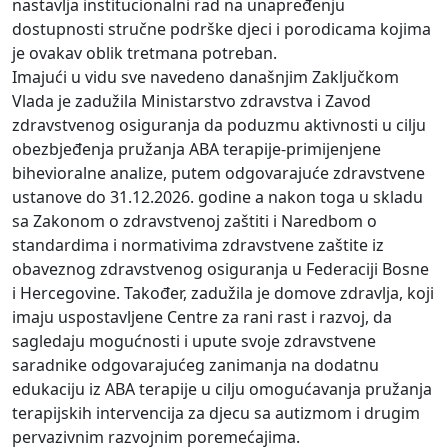
nastavlja institucionalni rad na unapređenju
dostupnosti stručne podrške djeci i porodicama kojima
je ovakav oblik tretmana potreban.
Imajući u vidu sve navedeno današnjim Zaključkom
Vlada je zadužila Ministarstvo zdravstva i Zavod
zdravstvenog osiguranja da poduzmu aktivnosti u cilju
obezbjeđenja pružanja ABA terapije-primijenjene
bihevioralne analize, putem odgovarajuće zdravstvene
ustanove do 31.12.2026. godine a nakon toga u skladu
sa Zakonom o zdravstvenoj zaštiti i Naredbom o
standardima i normativima zdravstvene zaštite iz
obaveznog zdravstvenog osiguranja u Federaciji Bosne
i Hercegovine. Također, zadužila je domove zdravlja, koji
imaju uspostavljene Centre za rani rast i razvoj, da
sagledaju mogućnosti i upute svoje zdravstvene
saradnike odgovarajućeg zanimanja na dodatnu
edukaciju iz ABA terapije u cilju omogućavanja pružanja
terapijskih intervencija za djecu sa autizmom i drugim
pervazivnim razvojnim poremećajima.