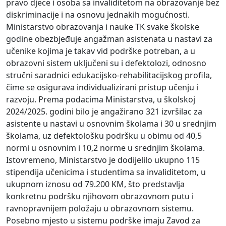
pravo djece i osoba sa invaliditetom na obrazovanje bez
diskriminacije i na osnovu jednakih mogućnosti.
Ministarstvo obrazovanja i nauke TK svake školske
godine obezbjeđuje angažman asistenata u nastavi za
učenike kojima je takav vid podrške potreban, a u
obrazovni sistem uključeni su i defektolozi, odnosno
stručni saradnici edukacijsko-rehabilitacijskog profila,
čime se osigurava individualizirani pristup učenju i
razvoju. Prema podacima Ministarstva, u školskoj
2024/2025. godini bilo je angažirano 321 izvršilac za
asistente u nastavi u osnovnim školama i 30 u srednjim
školama, uz defektološku podršku u obimu od 40,5
normi u osnovnim i 10,2 norme u srednjim školama.
Istovremeno, Ministarstvo je dodijelilo ukupno 115
stipendija učenicima i studentima sa invaliditetom, u
ukupnom iznosu od 79.200 KM, što predstavlja
konkretnu podršku njihovom obrazovnom putu i
ravnopravnijem položaju u obrazovnom sistemu.
Posebno mjesto u sistemu podrške imaju Zavod za