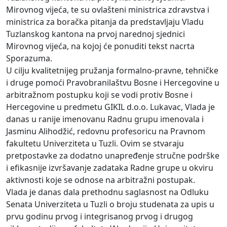
Mirovnog vijeća, te su ovlašteni ministrica zdravstva i
ministrica za boračka pitanja da predstavljaju Vladu
Tuzlanskog kantona na prvoj narednoj sjednici
Mirovnog vijeća, na kojoj će ponuditi tekst nacrta
Sporazuma.
U cilju kvalitetnijeg pružanja formalno-pravne, tehničke
i druge pomoći Pravobranilaštvu Bosne i Hercegovine u
arbitražnom postupku koji se vodi protiv Bosne i
Hercegovine u predmetu GIKIL d.o.o. Lukavac, Vlada je
danas u ranije imenovanu Radnu grupu imenovala i
Jasminu Alihodžić, redovnu profesoricu na Pravnom
fakultetu Univerziteta u Tuzli. Ovim se stvaraju
pretpostavke za dodatno unapređenje stručne podrške
i efikasnije izvršavanje zadataka Radne grupe u okviru
aktivnosti koje se odnose na arbitražni postupak.
Vlada je danas dala prethodnu saglasnost na Odluku
Senata Univerziteta u Tuzli o broju studenata za upis u
prvu godinu prvog i integrisanog prvog i drugog