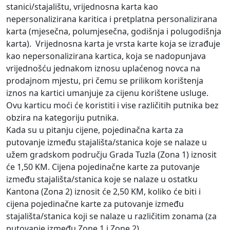
stanici/stajalištu, vrijednosna karta kao
nepersonalizirana karitica i pretplatna personalizirana
karta (mjesečna, polumjesečna, godišnja i polugodišnja
karta). Vrijednosna karta je vrsta karte koja se izrađuje
kao nepersonalizirana kartica, koja se nadopunjava
vrijednošću jednakom iznosu uplaćenog novca na
prodajnom mjestu, pri čemu se prilikom korištenja
iznos na kartici umanjuje za cijenu korištene usluge.
Ovu karticu moći će koristiti i vise različitih putnika bez
obzira na kategoriju putnika.
Kada su u pitanju cijene, pojedinačna karta za
putovanje između stajališta/stanica koje se nalaze u
užem gradskom području Grada Tuzla (Zona 1) iznosit
će 1,50 KM. Cijena pojedinačne karte za putovanje
između stajališta/stanica koje se nalaze u ostatku
Kantona (Zona 2) iznosit će 2,50 KM, koliko će biti i
cijena pojedinačne karte za putovanje između
stajališta/stanica koji se nalaze u različitim zonama (za
putovanje između Zone 1 i Zone 2).