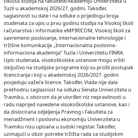
ciklusa studija na fakultete/Akademiju Univerziteta u
Tuzli u akademskoj 2026/27. godini. Također,
saglasnosti su date i na odluke o prijedlogu broja
studenata za upis u prvu godinu studija na Visokoj školi
računarstva i informatike eMPIRICOM, Visokoj školi za
savremeno poslovanje, internacionalne tehnologije i
tržišne komunikacije „Internacionalna poslovno-
informaciona akademija” Tuzla i Univerzitetu FINRA.
Upis studenata, visokoškolske ustanove mogu vršiti
isključivo na studijske programe koji su prošli postupak
licenciranja i koji u akademskoj 2026/2027. godini
posjeduju važeće licence. Također, Vlada nije dala
prethodnu saglasnost na odluku Senata Univerziteta u
Travniku, s obzirom da je utvrđen niz nepravilnosti u
radu naprijed navedene visokoškolske ustanove, kao i
da dislocirana odjeljenja Pravnog i Fakulteta za
menadžment i poslovnu ekonomiju Univerziteta u
Travniku nisu upisana u sudski registar. Također,
uzimajući u obzir potrebe tržišta rada za studijskim