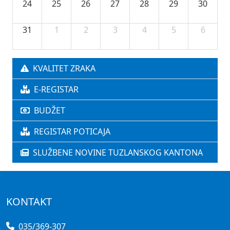
24
25
26
27
28
29
30
31
1
2
3
4
5
6
KVALITET ZRAKA
E-REGISTAR
BUDŽET
REGISTAR POTICAJA
SLUŽBENE NOVINE TUZLANSKOG KANTONA
KONTAKT
035/369-307