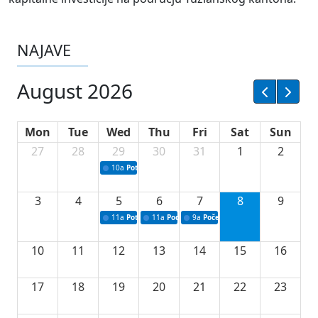
NAJAVE
August 2026
Mon
Tue
Wed
Thu
Fri
Sat
Sun
27
28
29
30
31
1
2
10a
Potpisivanje ugovora sa neprofitnim organizacijama
3
4
5
6
7
8
9
11a
Potpisivanje ugovora o stipendijama za srednjoškolce
11a
Podrška razvoju vodne infrastrukture u Tu
9a
Početak izgradnje nove fiskultur
10
11
12
13
14
15
16
17
18
19
20
21
22
23