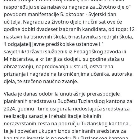
raspoređuju se za nabavku nagrada za „Životno djelo“
povodom manifestacije 5. oktobar - Svjetski dan
učitelja. Nagradu za životno djelo i ručni sat ove će
godine dobiti dvadeset izabranih kandidata, od toga: 12
nastavnika osnovnih škola, 6 nastavnika srednjih škola,
1 odgajatelj javne predškolske ustanove i 1
savjetnik/državni službenik iz Pedagoškog zavoda ili
Ministarstva, a kriteriji za dodjelu su godine staža u
obrazovanju, napredovanja u struci, ostvarena
priznanja i nagrade na takmičenjima učenika, autorska
djela, te stečeno naučno zvanje.
Vlada je danas odobrila unutrašnje preraspodjele
planiranih sredstava u Budžetu Tuzlanskog kantona za
2024. godinu i time osigurala nedostajuća sredstva za
realizaciju sanacije i rehabilitacije lokalnih i
nerazvrstanih cesta na području Tuzlanskog kantona,
te je i povećan ukupan iznos planiranih sredstava za
kapitalne investicije na području Tuzlanskog kantona.