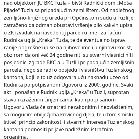
nad objektom JU BKC Tuzla – bivši Radnički dom „Moša
Pijade“ Tuzla sa pripadajućim zemljištem. Od nadležnog
zemljišno-knjižnog ureda pri Općinskom sudu u Tuzli je
zatraženo da odmah obustavi vršenje bilo kakvih upisa
u ZK izvadak na navedenoj parceli u ime i za račun
Rudnika uglja „Kreka“ Tuzla, te da eventualno ispravi
ranije pogrešne upise na njihovo ime i u njihovu korist,
obzirom da oni već 24 godine niti su stvarni vlasnici niti
posjednici zgrade BKC-a u Tuzli i pripadajućih zemljišnih
parcela, nego se radi o posjedu i vlasništvu Tuzlanskog
kantona, koji je to uz odgovarajuću naknadu uzeo od
Rudnika po potpisanom Ugovoru iz 2000. godine. Svaki
akt i ponašanje Rudnik uglja „Kreka“ u Tuzli, suprotan
stavu i izraženim činjenicama, kao i potpisanom
Ugovoru Vlada će smatrati nezakonitim i neovlaštenim,
sa mogućim obilježjima krivičnog djela, te u tom smislu
štiteći princip zakonitosti i stvarnih interesa Tuzlanskog
kantona podnositi prijave nadležnim istražnim
organima.