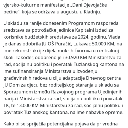
vjersko-kulturne manifestacije „Dani Djevojačke
pećine“, koja se održava u augustu u Kladnju.
U skladu sa ranije donesenim Programom rasporeda
sredstava sa potrošačke jedinice Kapitalni izdaci za
korisnike budžetskih sredstava za 2024. godinu, Vlada
je danas odobrila JU OŠ Puračić, Lukavac 50.000 KM, na
ime rekonstrukcije dijela mokrih čvorova u centralnoj
školi. Također, odobreno je i 30.920 KM Ministarstvu za
rad, socijalnu politiku i povratak Tuzlanskog kantona na
ime sufinansiranja Ministarstva u izvođenju
građevinskih radova u cilju adaptacije Dnevnog centra
JU Dom za djecu bez roditeljskog staranja u skladu sa
Sporazumom između Razvojnog programa Ujedinjenih
nacija i Ministarstva za rad, socijalnu politiku i povratak
TK, te 13.000 KM Ministarstvu za rad, socijalnu politiku i
povratak Tuzlanskog kantona, na ime nabavke opreme.
Kako bi se spriječila potencijalna pojava da privredna