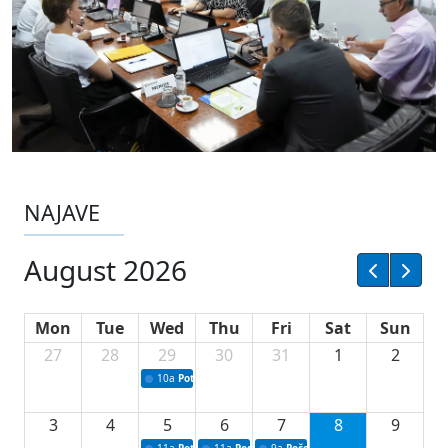
NAJAVE
August 2026
Mon
Tue
Wed
Thu
Fri
Sat
Sun
27
28
29
30
31
1
2
10a
Potpisivanje ugovora sa neprofitnim organizacijama
3
4
5
6
7
8
9