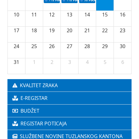
11a
Potpisivanje ugovora o stipendijama za srednjoškolce
11a
Podrška razvoju vodne infrastrukture u Tu
9a
Početak izgradnje nove fiskultur
10
11
12
13
14
15
16
17
18
19
20
21
22
23
24
25
26
27
28
29
30
31
1
2
3
4
5
6
KVALITET ZRAKA
E-REGISTAR
BUDŽET
REGISTAR POTICAJA
SLUŽBENE NOVINE TUZLANSKOG KANTONA