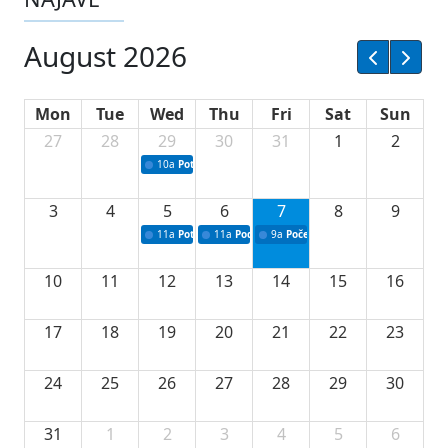
August 2026
Mon
Tue
Wed
Thu
Fri
Sat
Sun
27
28
29
30
31
1
2
10a
Potpisivanje ugovora sa neprofitnim organizacijama
3
4
5
6
7
8
9
11a
Potpisivanje ugovora o stipendijama za srednjoškolce
11a
Podrška razvoju vodne infrastrukture u Tu
9a
Početak izgradnje nove fiskultur
10
11
12
13
14
15
16
17
18
19
20
21
22
23
24
25
26
27
28
29
30
31
1
2
3
4
5
6