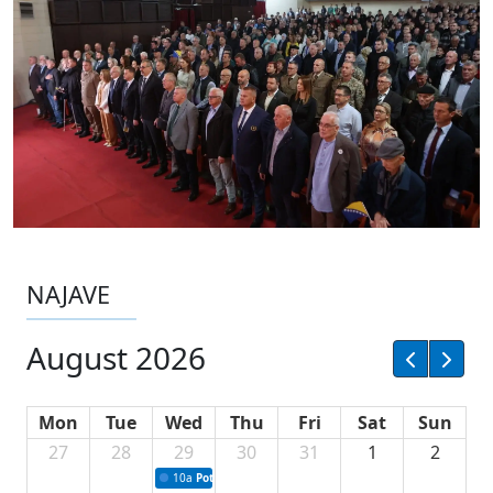
NAJAVE
August 2026
Mon
Tue
Wed
Thu
Fri
Sat
Sun
27
28
29
30
31
1
2
10a
Potpisivanje ugovora sa neprofitnim organizacijama