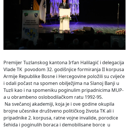
Premijer Tuzlanskog kantona Irfan Halilagić i delegacija
Vlade TK povodom 32. godišnjice formiranja II korpusa
Armije Republike Bosne i Hercegovine položili su cvijeće
i odali počast na spomen obilježjima na Slanoj Banji u
Tuzli kao i na spomeniku poginulim pripadnicima MUP-
a u obrambeno oslobodilačkom ratu 1992-95.
Na svečanoj akademiji, koja je i ove godine okupila
brojne učesnike društveno političkog života TK ali i
pripadnike 2. korpusa, ratne vojne invalide, porodice
šehida i poginulih boraca i demobilisane borce u