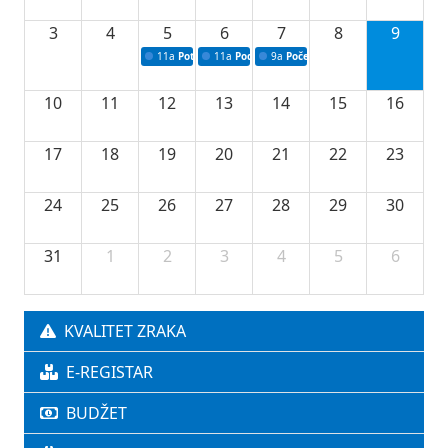
3
4
5
6
7
8
9
11a
Potpisivanje ugovora o stipendijama za srednjoškolce
11a
Podrška razvoju vodne infrastrukture u Tu
9a
Početak izgradnje nove fiskultur
10
11
12
13
14
15
16
17
18
19
20
21
22
23
24
25
26
27
28
29
30
31
1
2
3
4
5
6
KVALITET ZRAKA
E-REGISTAR
BUDŽET