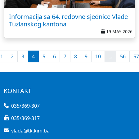
Informacija sa 64. redovne sjednice Vlade
Tuzlanskog kantona
19 MAY 2026
1
2
3
4
5
6
7
8
9
10
...
56
57
KONTAKT
035/369-307
035/369-317
vlada@tk.kim.ba