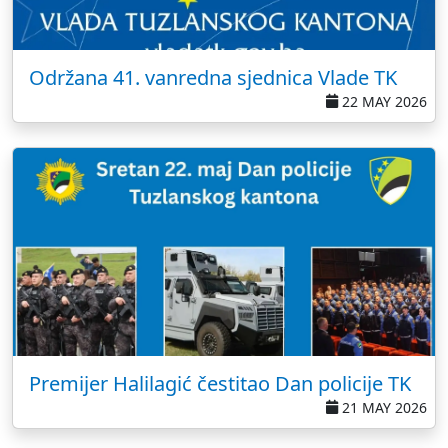
Održana 41. vanredna sjednica Vlade TK
22 MAY 2026
Premijer Halilagić čestitao Dan policije TK
21 MAY 2026