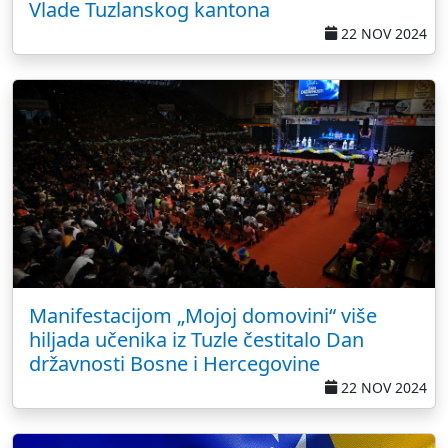
Vlade Tuzlanskog kantona
22 NOV 2024
Manifestacijom „Mojoj domovini“ više
hiljada učenika iz Tuzle čestitalo Dan
državnosti Bosne i Hercegovine
22 NOV 2024