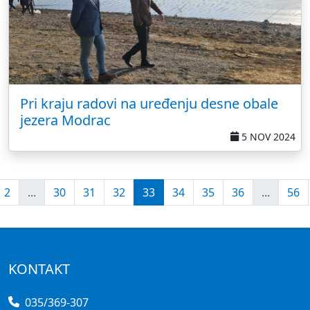
Pri kraju radovi na uređenju desne obale
jezera Modrac
5 NOV 2024
2
...
30
31
32
33
34
35
36
...
56
KONTAKT
035/369-307