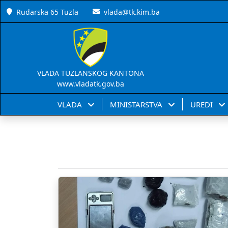
Rudarska 65 Tuzla
vlada@tk.kim.ba
VLADA TUZLANSKOG KANTONA
www.vladatk.gov.ba
VLADA
MINISTARSTVA
UREDI