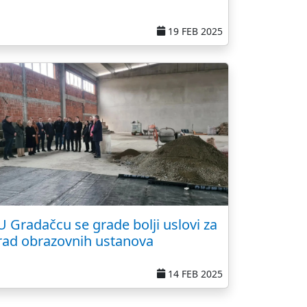
19 FEB 2025
U Gradačcu se grade bolji uslovi za
rad obrazovnih ustanova
14 FEB 2025