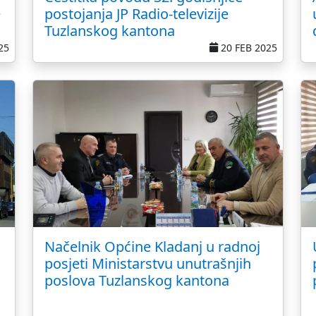
e
postojanja JP Radio-televizije
Tuzlanskog kantona
25
20 FEB 2025
Načelnik Općine Kladanj u radnoj
posjeti Ministarstvu unutrašnjih
poslova Tuzlanskog kantona