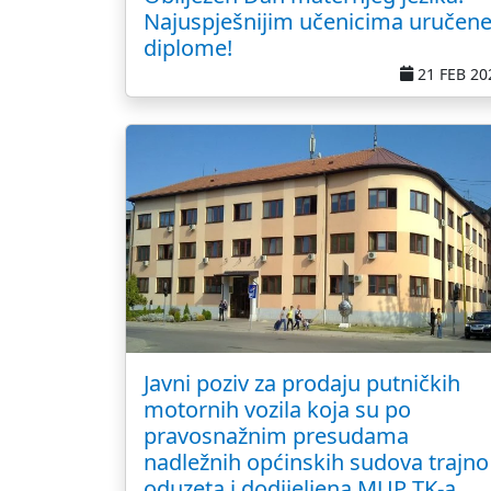
Najuspješnijim učenicima uručen
diplome!
21 FEB 20
Javni poziv za prodaju putničkih
motornih vozila koja su po
pravosnažnim presudama
nadležnih općinskih sudova trajno
oduzeta i dodijeljena MUP TK-a,