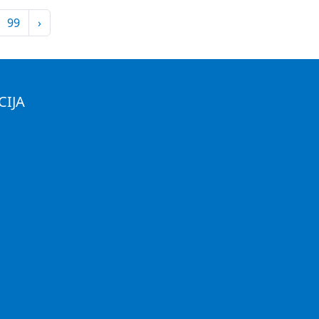
99
›
CIJA