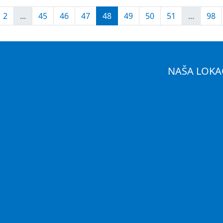
2
...
45
46
47
48
49
50
51
...
98
NAŠA LOKA