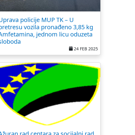
Uprava policije MUP TK – U
pretresu vozila pronađeno 3,85 kg
Amfetamina, jednom licu oduzeta
sloboda
24 FEB 2025
Ažuran rad centara za socijalni rad,