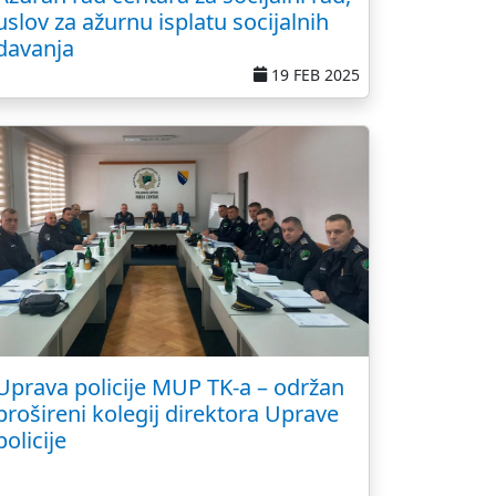
uslov za ažurnu isplatu socijalnih
davanja
19 FEB 2025
Uprava policije MUP TK-a – održan
prošireni kolegij direktora Uprave
policije