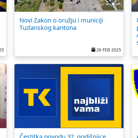
Novi Zakon o oružju i municiji
Tuzlanskog kantona
25
26 FEB 2025
Čestitka povodu 32. godišnjice