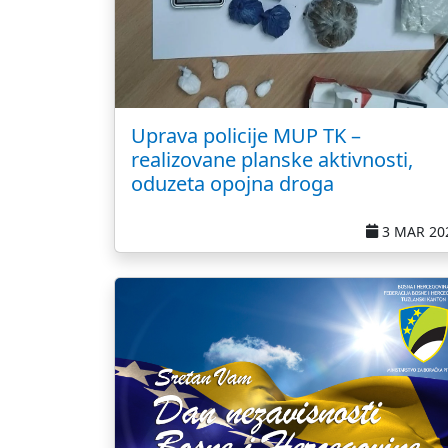
Uprava policije MUP TK –
realizovane planske aktivnosti,
oduzeta opojna droga
3 MAR 20