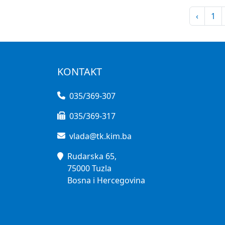
‹
1
KONTAKT
035/369-307
035/369-317
vlada@tk.kim.ba
Rudarska 65,
75000 Tuzla
Bosna i Hercegovina