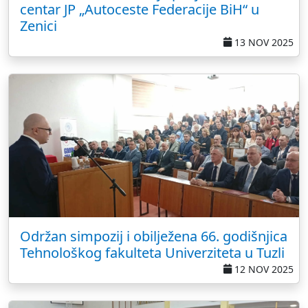
centar JP „Autoceste Federacije BiH“ u
Zenici
13 NOV 2025
Održan simpozij i obilježena 66. godišnjica
Tehnološkog fakulteta Univerziteta u Tuzli
12 NOV 2025