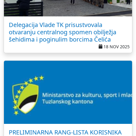
Delegacija Vlade TK prisustvovala
otvaranju centralnog spomen obilježja
šehidima i poginulim borcima Čelića
18 NOV 2025
PRELIMINARNA RANG-LISTA KORISNIKA