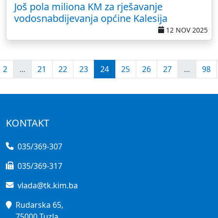
Još pola miliona KM za rješavanje
vodosnabdijevanja općine Kalesija
12 NOV 2025
2
...
21
22
23
24
25
26
27
...
98
KONTAKT
035/369-307
035/369-317
vlada@tk.kim.ba
Rudarska 65,
75000 Tuzla