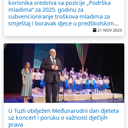
korisnika sredstva sa pozicije „Podrška
mladima“ za 2025. godinu za
subvencioniranje troškova mladima za
smještaj i boravak djece u predškolskim...
21 NOV 2025
U Tuzli obilježen Međunarodni dan djeteta
uz koncert i poruku o važnosti dječijih
prava