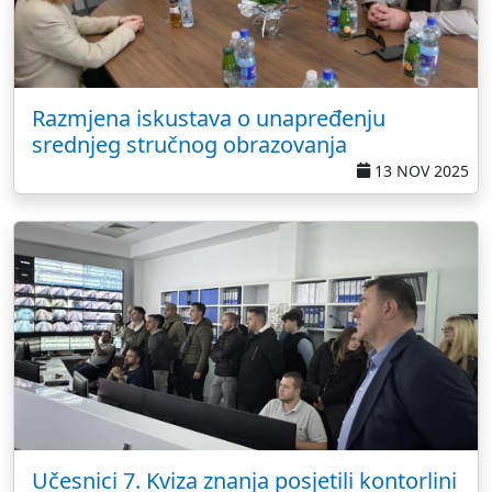
Razmjena iskustava o unapređenju
srednjeg stručnog obrazovanja
13 NOV 2025
Učesnici 7. Kviza znanja posjetili kontorlini