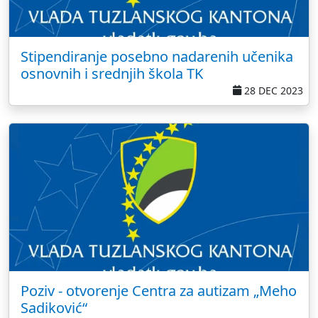
Stipendiranje posebno nadarenih učenika
osnovnih i srednjih škola TK
28 DEC 2023
Poziv - otvorenje Centra za autizam „Meho
Sadiković“