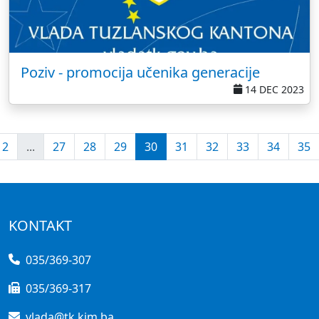
Poziv - promocija učenika generacije
14 DEC 2023
2
...
27
28
29
30
31
32
33
34
35
KONTAKT
035/369-307
035/369-317
vlada@tk.kim.ba