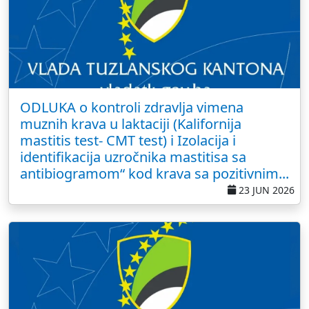
ODLUKA o kontroli zdravlja vimena
muznih krava u laktaciji (Kalifornija
mastitis test- CMT test) i Izolacija i
identifikacija uzročnika mastitisa sa
antibiogramom“ kod krava sa pozitivnim...
23 JUN 2026